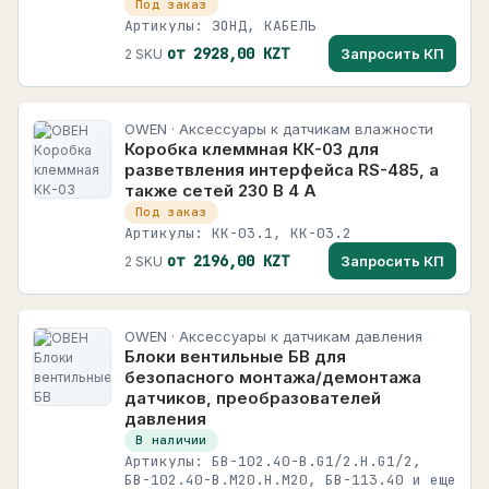
Под заказ
Преобразователи частоты
41
INVT
Артикулы: ЗОНД, КАБЕЛЬ
483 карточек
Приборы для индикации и управления
2
от 2928,00 KZT
Запросить КП
2 SKU
задвижками
KINCO
3 карточек
Программируемые логические контроллеры
11
OWEN · Аксессуары к датчикам влажности
KIPPRIBOR
Программируемые реле
8
Коробка клеммная КК-03 для
767 карточек
разветвления интерфейса RS-485, а
Программируемые устройства
также сетей 230 В 4 А
MEYERTEC
Под заказ
Программное обеспечение, устройства
13
+
1379 карточек
Артикулы: КК-03.1, КК-03.2
связи
от 2196,00 KZT
Запросить КП
2 SKU
OWEN
+
Силовые и коммутационные устройства
7
326 карточек
+
Автоматизация и управление
185
Optima Techno
OWEN · Аксессуары к датчикам давления
Optima Techno
+
КИП и измерение
448
Блоки вентильные БВ для
21 карточек
безопасного монтажа/демонтажа
+
Датчики
3599
PROMODEM
датчиков, преобразователей
PROMODEM
давления
138 карточек
+
Приводы, двигатели и движение
6828
В наличии
Schneider Electric
+
Силовая электроника и электропитание
188
Артикулы: БВ-102.40-В.G1/2.Н.G1/2,
БВ-102.40-В.М20.Н.М20, БВ-113.40 и еще
400 карточек