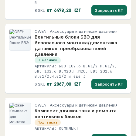
+
Низковольтная аппаратура
9291
5
Segnetics
от 6478,20 KZT
Запросить КП
8 SKU
+
Шкафы, щитовое оборудование и монтаж
806
13 карточек
Кабельная продукция
472
МЕГА-К
OWEN · Аксессуары к датчикам давления
+
Сигнализация, индикация и управление
1427
2171 карточек
Вентильные блоки БВЭ для
безопасного монтажа/демонтажа
Сетевое и телекоммуникационное
34
РОСМА
+
датчиков, преобразователей
РОСМА
оборудование
96 карточек
давления
+
Безопасность, видеонаблюдение и СКУД
В наличии
Физтех
Артикулы: БВЭ-102.6-В.G1/2.Н.G1/2,
Физтех
172 карточек
+
Освещение
БВЭ-102.6-В.М20.Н.М20, БВЭ-202.6-
В.G1/2.Н.G1/2 и еще 3
+
Процесс, пневматика и гидравлика
38
от 2867,00 KZT
Запросить КП
6 SKU
+
Энергетика и солнечные системы
+
Аксессуары, ЗИП и расходные материалы
188
OWEN · Аксессуары к датчикам давления
Комплект для монтажа и ремонта
вентильных блоков
Под заказ
Артикулы: КОМПЛЕКТ