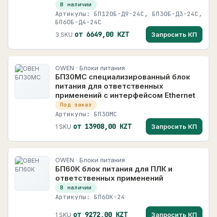
В наличии
Артикулы: БП120Б-Д9-24С, БП30Б-Д3-24С,
БП60Б-Д4-24С
от 6649,00 KZT
Запросить КП
3 SKU
OWEN · Блоки питания
БП30МС специализированный блок
питания для ответственных
применений с интерфейсом Ethernet
Под заказ
Артикулы: БП30МС
от 13908,00 KZT
Запросить КП
1 SKU
OWEN · Блоки питания
БП60К блок питания для ПЛК и
ответственных применений
В наличии
Артикулы: БП60К-24
от 9272,00 KZT
Запросить КП
1 SKU