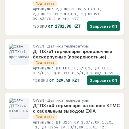
Под заказ
Артикулы: 2ДТПN051-09.610/0.1,
2ДТПК051-09.500/0.1, 2ДТПК051-
09.630/0.1 и еще 177
от 1701,90 KZT
Запросить КП
180 SKU
OWEN · Датчики температуры
ДТПХхх1 термопары проволочные
бескорпусные (поверхностные)
Под заказ
Артикулы: ДТПL011-0,3/0,2, ДТПL011-
0,3/0,5, ДТПL011-0,3/1,0 и еще 1155
от 329,40 KZT
Запросить КП
1158 SKU
OWEN · Датчики температуры
ДТПХхх4 термопары на основе КТМС
с кабельным выводом EXIA
Под заказ
Артикулы: ДТПJ234-09.250/2,0К.1.ЕХI-
Т1, ДТПJ234-19.50/1,0К.1.ЕХI-Т2,