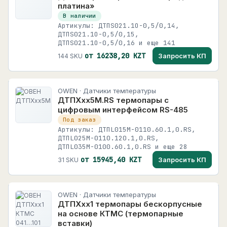
платина»
В наличии
Артикулы: ДТПS021.1О-0,5/0,14,
ДТПS021.1О-0,5/0,15,
ДТПS021.1О-0,5/0,16 и еще 141
от 16238,20 KZT
Запросить КП
144 SKU
OWEN · Датчики температуры
ДТПXхх5М.RS термопары с
цифровым интерфейсом RS-485
Под заказ
Артикулы: ДТПL015М-0110.60.1,0.RS,
ДТПL025М-0110.120.1,0.RS,
ДТПL035М-0100.60.1,0.RS и еще 28
от 15945,40 KZT
Запросить КП
31 SKU
OWEN · Датчики температуры
ДТПХхх1 термопары бескорпусные
на основе КТМС (термопарные
вставки)