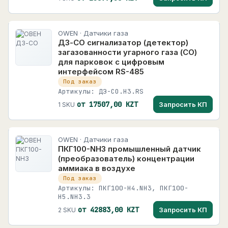
OWEN · Датчики газа
ДЗ-СО сигнализатор (детектор)
загазованности угарного газа (СО)
для парковок с цифровым
интерфейсом RS-485
Под заказ
Артикулы: ДЗ-СО.Н3.RS
от 17507,00 KZT
Запросить КП
1 SKU
OWEN · Датчики газа
ПКГ100-NH3 промышленный датчик
(преобразователь) концентрации
аммиака в воздухе
Под заказ
Артикулы: ПКГ100-Н4.NH3, ПКГ100-
Н5.NH3.3
от 42883,00 KZT
Запросить КП
2 SKU