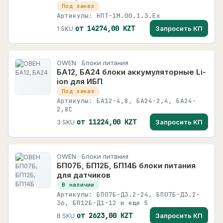
Под заказ
Артикулы: НПТ-1М.00.1.3.Ех
от 14274,00 KZT
Запросить КП
1 SKU
OWEN · Блоки питания
БА12, БА24 блоки аккумуляторные Li-
ion для ИБП
Под заказ
Артикулы: БА12-4,8, БА24-2,4, БА24-
2,8С
от 11224,00 KZT
Запросить КП
3 SKU
OWEN · Блоки питания
БП07Б, БП12Б, БП14Б блоки питания
для датчиков
В наличии
Артикулы: БП07Б-Д3.2-24, БП07Б-Д3.2-
36, БП12Б-Д1-12 и еще 5
от 2623,00 KZT
Запросить КП
8 SKU