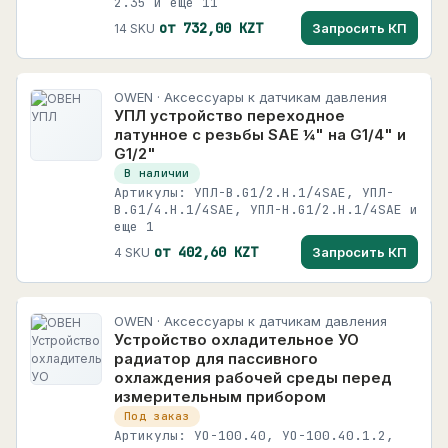
2.35 и еще 11
от 732,00 KZT
Запросить КП
14 SKU
OWEN · Аксессуары к датчикам давления
УПЛ устройство переходное
латунное с резьбы SAE ¼" на G1/4" и
G1/2"
В наличии
Артикулы: УПЛ-В.G1/2.Н.1/4SAE, УПЛ-
В.G1/4.Н.1/4SAE, УПЛ-Н.G1/2.Н.1/4SAE и
еще 1
от 402,60 KZT
Запросить КП
4 SKU
OWEN · Аксессуары к датчикам давления
Устройство охладительное УО
радиатор для пассивного
охлаждения рабочей среды перед
измерительным прибором
Под заказ
Артикулы: УО-100.40, УО-100.40.1.2,