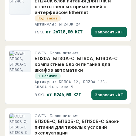
БП240К блок питания для ПЛК и
ответственных применений с
интерфейсом Ethernet
Под заказ
Артикулы: БП240К-24
от 26718,00 KZT
Запросить КП
1 SKU
OWEN · Блоки питания
БП30А, БП30А-С, БП60А, БП60А-С
компактные блоки питания для
шкафов автоматики
В наличии
Артикулы: БП30А-12, БП30А-12С,
БП30А-24 и еще 5
от 5246,00 KZT
Запросить КП
8 SKU
OWEN · Блоки питания
БП30Б-С, БП60Б-С, БП120Б-C блоки
питания для тяжелых условий
эксплуатации