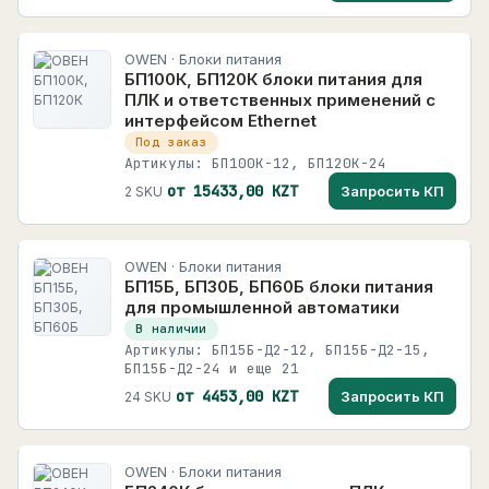
OWEN · Блоки питания
БП100К, БП120К блоки питания для
ПЛК и ответственных применений с
интерфейсом Ethernet
Под заказ
Артикулы: БП100К-12, БП120К-24
от 15433,00 KZT
Запросить КП
2 SKU
OWEN · Блоки питания
БП15Б, БП30Б, БП60Б блоки питания
для промышленной автоматики
В наличии
Артикулы: БП15Б-Д2-12, БП15Б-Д2-15,
БП15Б-Д2-24 и еще 21
от 4453,00 KZT
Запросить КП
24 SKU
OWEN · Блоки питания