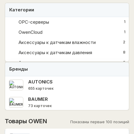
Категории
OPC-серверы
1
OwenCloud
1
Аксессуары к датчикам влажности
2
Аксессуары к датчикам давления
8
Аксессуары к датчикам температуры
5
Бренды
Аксессуары к датчикам уровня
3
AUTONICS
Архиваторы
2
655 карточек
Барьеры искрозащиты
3
BAUMER
Блоки питания
14
73 карточек
+
Датчики
94
CHINT
Товары OWEN
Показаны первые 100 позиций
10690 карточек
Для ГВС, отопления, вентиляции и котельных
10
HIMEL
Для водоподготовки
1