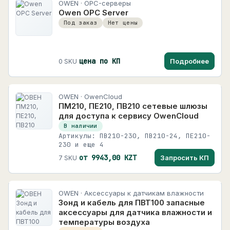
OWEN · OPC-серверы
HIMEL
118 карточек
Owen OPC Server
Для пищевых производств
1
Под заказ
Нет цены
HUYU
Для управления насосами
HUYU
192 карточек
Для холодильного оборудования
2
INNOCONT
цена по КП
Подробнее
0 SKU
Для электрических сетей
1
809 карточек
Дополнительные устройства
1
INNOLEVEL
OWEN · OwenCloud
126 карточек
Дроссели
2
ПМ210, ПЕ210, ПВ210 сетевые шлюзы
для доступа к сервису OwenCloud
INNORED
Измерители-регуляторы
21
В наличии
458 карточек
Артикулы: ПВ210-230, ПВ210-24, ПЕ210-
+
Контрольно-измерительные приборы
10
230 и еще 4
INNOVARI
Конфигураторы
1
от 9943,00 KZT
Запросить КП
7 SKU
4266 карточек
Модули ввода/вывода
15
INNOVERT
409 карточек
Модули расширения для программируемых
1
OWEN · Аксессуары к датчикам влажности
реле
Зонд и кабель для ПВТ100 запасные
INOMAX
аксессуары для датчика влажности и
Панели оператора
5
25 карточек
температуры воздуха