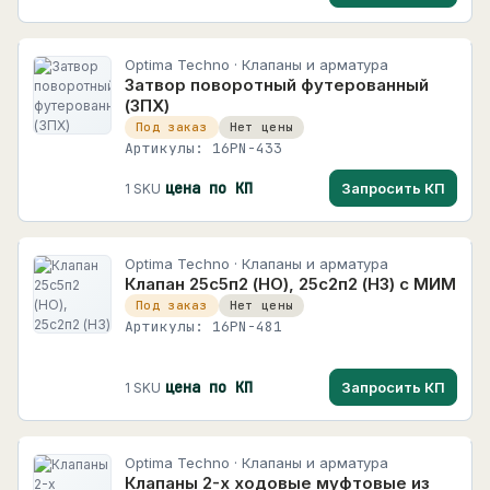
3 карточек
Программируемые логические контроллеры
11
KIPPRIBOR
Программируемые реле
8
Optima Techno · Клапаны и арматура
Затвор поворотный футерованный
767 карточек
Программируемые устройства
(ЗПХ)
MEYERTEC
Под заказ
Нет цены
Программное обеспечение, устройства
13
+
Артикулы: 16PN-433
1379 карточек
связи
OWEN
цена по КП
Запросить КП
1 SKU
+
Силовые и коммутационные устройства
7
326 карточек
+
Автоматизация и управление
185
Optima Techno
Optima Techno · Клапаны и арматура
Optima Techno
+
КИП и измерение
448
21 карточек
Клапан 25с5п2 (НО), 25с2п2 (НЗ) с МИМ
+
Датчики
3599
Под заказ
Нет цены
PROMODEM
Артикулы: 16PN-481
PROMODEM
138 карточек
+
Приводы, двигатели и движение
6828
Schneider Electric
+
Силовая электроника и электропитание
188
цена по КП
Запросить КП
1 SKU
400 карточек
+
Низковольтная аппаратура
9291
Segnetics
+
Шкафы, щитовое оборудование и монтаж
806
Optima Techno · Клапаны и арматура
13 карточек
Клапаны 2-х ходовые муфтовые из
Кабельная продукция
472