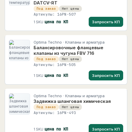
192 карточек
DATCV-RT
Для холодильного оборудования
2
Под заказ
Нет цены
INNOCONT
Артикулы: 16PN-507
Для электрических сетей
1
809 карточек
цена по КП
Запросить КП
1 SKU
Дополнительные устройства
1
INNOLEVEL
126 карточек
Дроссели
2
Optima Techno · Клапаны и арматура
INNORED
Измерители-регуляторы
Балансировочные фланцевые
21
458 карточек
клапаны из чугуна FBV 716
+
Контрольно-измерительные приборы
10
Под заказ
Нет цены
INNOVARI
Артикулы: 16PN-505
Конфигураторы
1
4266 карточек
цена по КП
Запросить КП
1 SKU
Модули ввода/вывода
15
INNOVERT
409 карточек
Модули расширения для программируемых
1
реле
Optima Techno · Клапаны и арматура
INOMAX
Задвижка шланговая химическая
Панели оператора
5
25 карточек
Под заказ
Нет цены
Преобразователи частоты
Артикулы: 16PN-493
41
INVT
483 карточек
Приборы для индикации и управления
2
задвижками
цена по КП
Запросить КП
1 SKU
KINCO