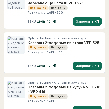
нержавеющей стали VCD 225
МЕГА-К
+
Сигнализация, индикация и управление
Под заказ
Нет цены
1427
2171 карточек
Артикулы: 16PN-520
Сетевое и телекоммуникационное
34
РОСМА
+
РОСМА
оборудование
цена по КП
Запросить КП
1 SKU
96 карточек
+
Безопасность, видеонаблюдение и СКУД
Физтех
Физтех
172 карточек
+
Освещение
Optima Techno · Клапаны и арматура
Клапаны 2-ходовые из стали VFD 525
+
Процесс, пневматика и гидравлика
38
Под заказ
Нет цены
Артикулы: 16PN-511
+
Энергетика и солнечные системы
+
Аксессуары, ЗИП и расходные материалы
188
цена по КП
Запросить КП
1 SKU
Optima Techno · Клапаны и арматура
Клапаны 2-ходовые из чугуна VFD 216
- VFD 416
Под заказ
Нет цены
Артикулы: 16PN-515