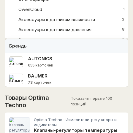
OwenCloud
1
Аксессуары к датчикам влажности
2
Аксессуары к датчикам давления
8
Аксессуары к датчикам температуры
5
Бренды
Аксессуары к датчикам уровня
3
AUTONICS
Архиваторы
2
655 карточек
Барьеры искрозащиты
3
BAUMER
Блоки питания
14
73 карточек
+
Датчики
94
CHINT
Товары Optima
Показаны первые 100
10690 карточек
Для ГВС, отопления, вентиляции и котельных
10
Techno
позиций
HIMEL
Для водоподготовки
1
HIMEL
118 карточек
Optima Techno · Измерители-регуляторы и
Для пищевых производств
1
индикаторы
HUYU
Клапаны-регуляторы температуры
Для управления насосами
HUYU