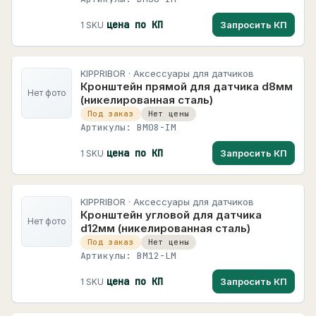
Преобразователи частоты
41
INVT
цена по КП
Запросить КП
1 SKU
483 карточек
Приборы для индикации и управления
2
задвижками
KINCO
3 карточек
Программируемые логические контроллеры
11
KIPPRIBOR · Аксессуары для датчиков
Кронштейн прямой для датчика d8мм
KIPPRIBOR
Программируемые реле
8
Нет фото
(никелированная сталь)
767 карточек
Под заказ
Нет цены
Программируемые устройства
Артикулы: BM08-IM
MEYERTEC
Программное обеспечение, устройства
13
+
1379 карточек
связи
цена по КП
Запросить КП
1 SKU
OWEN
+
Силовые и коммутационные устройства
7
326 карточек
+
Автоматизация и управление
185
KIPPRIBOR · Аксессуары для датчиков
Кронштейн угловой для датчика
Optima Techno
Нет фото
Optima Techno
+
КИП и измерение
448
d12мм (никелированная сталь)
21 карточек
Под заказ
Нет цены
+
Датчики
3599
PROMODEM
Артикулы: BM12-LM
PROMODEM
138 карточек
+
Приводы, двигатели и движение
6828
цена по КП
Запросить КП
1 SKU
Schneider Electric
+
Силовая электроника и электропитание
188
400 карточек