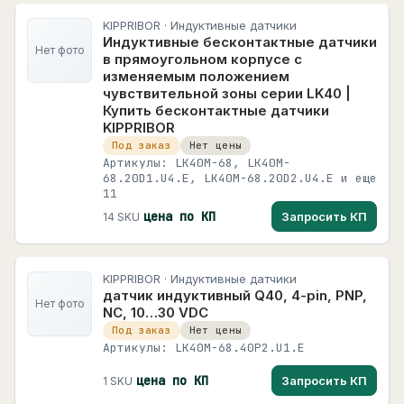
KIPPRIBOR · Индуктивные датчики
Индуктивные бесконтактные датчики
Нет фото
в прямоугольном корпусе с
изменяемым положением
чувствительной зоны серии LK40 |
Купить бесконтактные датчики
KIPPRIBOR
Под заказ
Нет цены
Артикулы: LK40M-68, LK40M-
68.20D1.U4.E, LK40M-68.20D2.U4.E и еще
11
цена по КП
Запросить КП
14 SKU
KIPPRIBOR · Индуктивные датчики
датчик индуктивный Q40, 4-pin, PNP,
Нет фото
NC, 10…30 VDC
Под заказ
Нет цены
Артикулы: LK40M-68.40P2.U1.E
цена по КП
Запросить КП
1 SKU