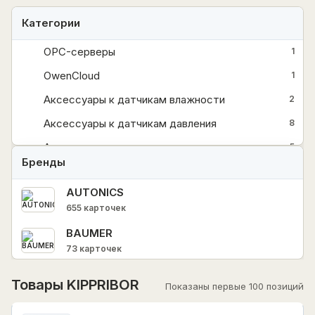
Категории
OPC-серверы
1
OwenCloud
1
Аксессуары к датчикам влажности
2
Аксессуары к датчикам давления
8
Аксессуары к датчикам температуры
5
Бренды
Аксессуары к датчикам уровня
3
AUTONICS
Архиваторы
2
655 карточек
Барьеры искрозащиты
3
BAUMER
Блоки питания
14
73 карточек
+
Датчики
94
CHINT
Товары KIPPRIBOR
Показаны первые 100 позиций
10690 карточек
Для ГВС, отопления, вентиляции и котельных
10
HIMEL
Для водоподготовки
1