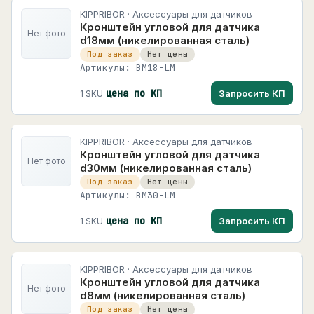
+
Низковольтная аппаратура
9291
KIPPRIBOR · Аксессуары для датчиков
Segnetics
Кронштейн угловой для датчика
+
Шкафы, щитовое оборудование и монтаж
806
Нет фото
13 карточек
d18мм (никелированная сталь)
Кабельная продукция
472
Под заказ
Нет цены
МЕГА-К
Артикулы: BM18-LM
+
Сигнализация, индикация и управление
1427
2171 карточек
цена по КП
Запросить КП
1 SKU
Сетевое и телекоммуникационное
34
РОСМА
+
РОСМА
оборудование
96 карточек
+
Безопасность, видеонаблюдение и СКУД
KIPPRIBOR · Аксессуары для датчиков
Физтех
Физтех
Кронштейн угловой для датчика
172 карточек
+
Освещение
Нет фото
d30мм (никелированная сталь)
Под заказ
Нет цены
+
Процесс, пневматика и гидравлика
38
Артикулы: BM30-LM
+
Энергетика и солнечные системы
цена по КП
Запросить КП
1 SKU
+
Аксессуары, ЗИП и расходные материалы
188
KIPPRIBOR · Аксессуары для датчиков
Кронштейн угловой для датчика
Нет фото
d8мм (никелированная сталь)
Под заказ
Нет цены