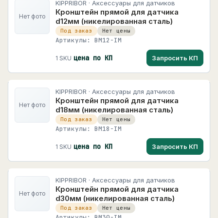
KIPPRIBOR · Аксессуары для датчиков
HIMEL
118 карточек
Кронштейн прямой для датчика
Для пищевых производств
1
Нет фото
d12мм (никелированная сталь)
HUYU
Под заказ
Нет цены
Для управления насосами
HUYU
192 карточек
Артикулы: BM12-IM
Для холодильного оборудования
2
INNOCONT
цена по КП
Запросить КП
1 SKU
Для электрических сетей
1
809 карточек
Дополнительные устройства
1
INNOLEVEL
KIPPRIBOR · Аксессуары для датчиков
126 карточек
Дроссели
2
Кронштейн прямой для датчика
Нет фото
d18мм (никелированная сталь)
INNORED
Измерители-регуляторы
21
Под заказ
Нет цены
458 карточек
Артикулы: BM18-IM
+
Контрольно-измерительные приборы
10
INNOVARI
цена по КП
Запросить КП
1 SKU
Конфигураторы
1
4266 карточек
Модули ввода/вывода
15
INNOVERT
409 карточек
KIPPRIBOR · Аксессуары для датчиков
Модули расширения для программируемых
1
Кронштейн прямой для датчика
реле
Нет фото
INOMAX
d30мм (никелированная сталь)
Панели оператора
5
25 карточек
Под заказ
Нет цены
Артикулы: BM30-IM