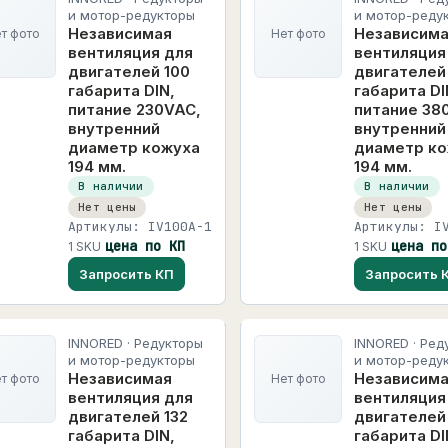
и мотор-редукторы
и мотор-реду
Независимая
Независим
т фото
Нет фото
вентиляция для
вентиляция
двигателей 100
двигателей
габарита DIN,
габарита DI
питание 230VAC,
питание 38
внутренний
внутренний
диаметр кожуха
диаметр к
194 мм.
194 мм.
В наличии
В наличии
Нет цены
Нет цены
Артикулы: IV100A-1
Артикулы: I
цена по КП
цена по
1 SKU
1 SKU
Запросить КП
Запросить 
INNORED · Редукторы
INNORED · Ред
и мотор-редукторы
и мотор-реду
Независимая
Независим
т фото
Нет фото
вентиляция для
вентиляция
двигателей 132
двигателей
габарита DIN,
габарита DI