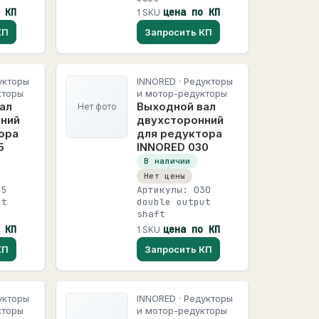
 КП
цена по КП
1 SKU
КП
Запросить КП
укторы
INNORED · Редукторы
кторы
и мотор-редукторы
ал
Выходной вал
Нет фото
ний
двухсторонний
ора
для редуктора
5
INNORED 030
В наличии
Нет цены
25
Артикулы: 030
ut
double output
shaft
 КП
цена по КП
1 SKU
КП
Запросить КП
укторы
INNORED · Редукторы
кторы
и мотор-редукторы