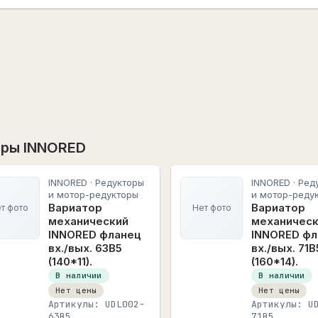
ары INNORED
INNORED · Редукторы
INNORED · Ред
и мотор-редукторы
и мотор-реду
Вариатор
Вариатор
т фото
Нет фото
механический
механичес
INNORED фланец
INNORED фл
вх./вых. 63B5
вх./вых. 71B
(140*11).
(160*14).
В наличии
В наличии
Нет цены
Нет цены
Артикулы: UDL002-
Артикулы: U
63B5
71B5