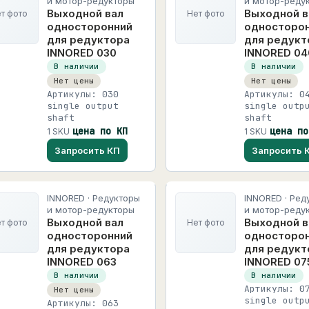
и мотор-редукторы
и мотор-реду
Выходной вал
Выходной в
т фото
Нет фото
односторонний
односторо
для редуктора
для редукт
INNORED 030
INNORED 04
В наличии
В наличии
Нет цены
Нет цены
Артикулы: 030
Артикулы: 0
single output
single outp
shaft
shaft
цена по КП
цена по
1 SKU
1 SKU
Запросить КП
Запросить 
INNORED · Редукторы
INNORED · Ред
и мотор-редукторы
и мотор-реду
Выходной вал
Выходной в
т фото
Нет фото
односторонний
односторо
для редуктора
для редукт
INNORED 063
INNORED 07
В наличии
В наличии
Артикулы: 0
Нет цены
single outp
Артикулы: 063