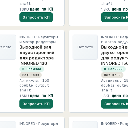
shaft
shaft
цена по КП
цена по
1 SKU
1 SKU
Запросить КП
Запросить 
INNORED · Редукторы
INNORED · Ред
и мотор-редукторы
и мотор-реду
Выходной вал
Выходной в
т фото
Нет фото
двухсторонний
двухсторон
для редуктора
для редукт
INNORED 130
INNORED 15
В наличии
В наличии
Нет цены
Нет цены
Артикулы: 130
Артикулы: 1
double output
double outp
shaft
shaft
цена по КП
цена по
1 SKU
1 SKU
Запросить КП
Запросить 
INNORED · Редукторы
INNORED · Ред