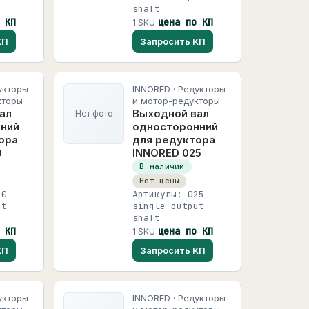
shaft
 КП
цена по КП
1 SKU
КП
Запросить КП
укторы
INNORED · Редукторы
кторы
и мотор-редукторы
ал
Выходной вал
Нет фото
ний
односторонний
ора
для редуктора
0
INNORED 025
В наличии
Нет цены
50
Артикулы: 025
ut
single output
shaft
 КП
цена по КП
1 SKU
КП
Запросить КП
укторы
INNORED · Редукторы