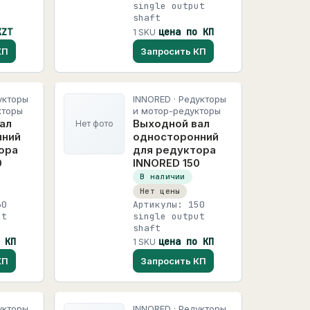
single output
shaft
KZT
цена по КП
1 SKU
КП
Запросить КП
укторы
INNORED · Редукторы
кторы
и мотор-редукторы
ал
Выходной вал
Нет фото
нний
односторонний
ора
для редуктора
0
INNORED 150
В наличии
Нет цены
30
Артикулы: 150
ut
single output
shaft
 КП
цена по КП
1 SKU
КП
Запросить КП
укторы
INNORED · Редукторы