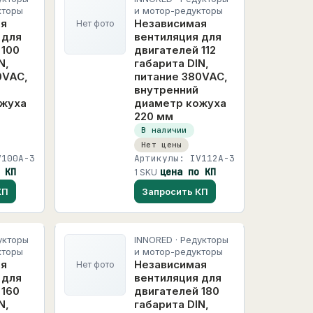
кторы
и мотор-редукторы
ая
Независимая
Нет фото
 для
вентиляция для
 100
двигателей 112
N,
габарита DIN,
0VAC,
питание 380VAC,
внутренний
ожуха
диаметр кожуха
220 мм
В наличии
Нет цены
V100A-3
Артикулы: IV112A-3
 КП
цена по КП
1 SKU
КП
Запросить КП
укторы
INNORED · Редукторы
кторы
и мотор-редукторы
ая
Независимая
Нет фото
 для
вентиляция для
 160
двигателей 180
N,
габарита DIN,