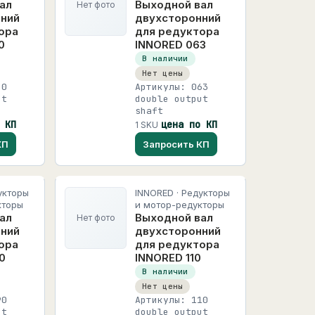
ал
Выходной вал
Нет фото
ний
двухсторонний
ора
для редуктора
0
INNORED 063
В наличии
Нет цены
50
Артикулы: 063
ut
double output
shaft
 КП
цена по КП
1 SKU
КП
Запросить КП
укторы
INNORED · Редукторы
кторы
и мотор-редукторы
ал
Выходной вал
Нет фото
ний
двухсторонний
ора
для редуктора
0
INNORED 110
В наличии
Нет цены
90
Артикулы: 110
ut
double output