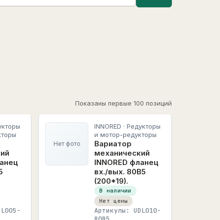
Показаны первые 100 позиций
укторы
INNORED · Редукторы
кторы
и мотор-редукторы
Вариатор
Нет фото
кий
механический
анец
INNORED фланец
5
вх./вых. 80B5
(200*19).
В наличии
Нет цены
DL005-
Артикулы: UDL010-
80B5