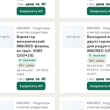
цена по КП
цена по
1 SKU
1 SKU
Запросить КП
Запросить 
INNORED · Редукторы
INNORED · Ред
и мотор-редукторы
и мотор-реду
Вариатор
Выходной в
т фото
Нет фото
механический
двухсторон
INNORED фланец
для редукт
вх./вых. 90B5
INNORED 02
(200*24).
В наличии
В наличии
Нет цены
Артикулы: 0
Нет цены
double outp
Артикулы: UDT020-
shaft
90B5
цена по КП
цена по
1 SKU
1 SKU
Запросить КП
Запросить 
INNORED · Редукторы
INNORED · Ред
и мотор-редукторы
и мотор-реду