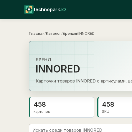
technopark
.kz
Главная
/
Каталог
/
Бренды
/
INNORED
БРЕНД
INNORED
Карточки товаров INNORED с артикулами, ц
458
458
карточек
SKU