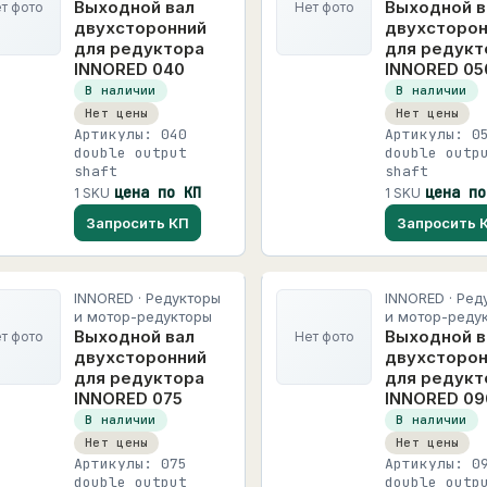
Выходной вал
Выходной в
т фото
Нет фото
двухсторонний
двухсторон
для редуктора
для редукт
INNORED 040
INNORED 05
В наличии
В наличии
Нет цены
Нет цены
Артикулы: 040
Артикулы: 0
double output
double outp
shaft
shaft
цена по КП
цена по
1 SKU
1 SKU
Запросить КП
Запросить 
INNORED · Редукторы
INNORED · Ред
и мотор-редукторы
и мотор-реду
Выходной вал
Выходной в
т фото
Нет фото
двухсторонний
двухсторон
для редуктора
для редукт
INNORED 075
INNORED 09
В наличии
В наличии
Нет цены
Нет цены
Артикулы: 075
Артикулы: 0
double output
double outp