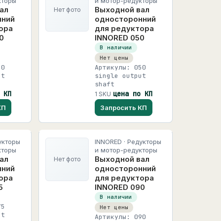
кторы
и мотор-редукторы
ал
Выходной вал
Нет фото
нний
односторонний
ора
для редуктора
0
INNORED 050
В наличии
Нет цены
40
Артикулы: 050
ut
single output
shaft
 КП
цена по КП
1 SKU
КП
Запросить КП
укторы
INNORED · Редукторы
кторы
и мотор-редукторы
ал
Выходной вал
Нет фото
нний
односторонний
ора
для редуктора
5
INNORED 090
В наличии
75
Нет цены
ut
Артикулы: 090