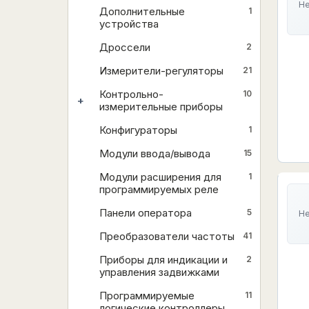
Не
Дополнительные
1
устройства
Дроссели
2
Измерители-регуляторы
21
Контрольно-
10
+
измерительные приборы
Конфигураторы
1
Модули ввода/вывода
15
Модули расширения для
1
программируемых реле
Панели оператора
5
Не
Преобразователи частоты
41
Приборы для индикации и
2
управления задвижками
Программируемые
11
логические контроллеры