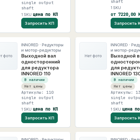
shaft
single output
shaft
1 SKU
цена по КП
от 7220,00 
1 SKU
Запросить КП
Запросить 
INNORED · Редукторы
INNORED · Ред
и мотор-редукторы
и мотор-реду
Выходной вал
Выходной в
т фото
Нет фото
односторонний
односторо
для редуктора
для редукт
INNORED 110
INNORED 13
В наличии
В наличии
Нет цены
Нет цены
Артикулы: 110
Артикулы: 1
single output
single outp
shaft
shaft
цена по КП
цена по
1 SKU
1 SKU
Запросить КП
Запросить 
INNORED · Редукторы
INNORED · Ред