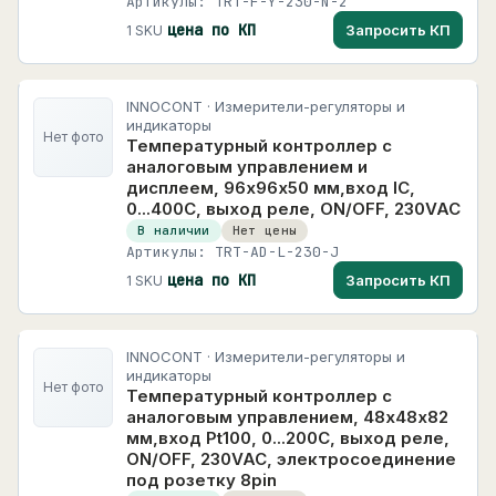
Артикулы: TRT-F-Y-230-N-2
цена по КП
Запросить КП
1 SKU
INNOCONT · Измерители-регуляторы и
индикаторы
Нет фото
Температурный контроллер с
аналоговым управлением и
дисплеем, 96х96х50 мм,вход IC,
0...400C, выход реле, ON/OFF, 230VAC
В наличии
Нет цены
Артикулы: TRT-AD-L-230-J
цена по КП
Запросить КП
1 SKU
INNOCONT · Измерители-регуляторы и
индикаторы
Нет фото
Температурный контроллер с
аналоговым управлением, 48х48х82
мм,вход Pt100, 0...200C, выход реле,
ON/OFF, 230VAC, электросоединение
под розетку 8pin