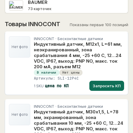
BAUMER
Блоки питания
14
73 карточек
+
Датчики
94
CHINT
Товары INNOCONT
Показаны первые 100 позиций
10690 карточек
Для ГВС, отопления, вентиляции и котельных
10
HIMEL
Для водоподготовки
1
INNOCONT · Бесконтактные датчики
HIMEL
118 карточек
Индуктивный датчик, M12х1, L=61 мм,
Для пищевых производств
1
Нет фото
неэкранированный, зона
HUYU
срабатывания 4 мм, -25 +60 С, 12…24
Для управления насосами
HUYU
192 карточек
VDC, IP67, выход: PNP NO, макс. ток
200 мА, разъем M12
Для холодильного оборудования
2
INNOCONT
В наличии
Нет цены
Для электрических сетей
1
809 карточек
Артикулы: SLI-12P4C
цена по КП
Запросить КП
1 SKU
Дополнительные устройства
1
INNOLEVEL
126 карточек
Дроссели
2
INNORED
INNOCONT · Бесконтактные датчики
Измерители-регуляторы
21
Индуктивный датчик, M30х1,5, L=78
458 карточек
Нет фото
+
Контрольно-измерительные приборы
мм, экранированный, зона
10
INNOVARI
срабатывания 10 мм, -25 +60 С, 12…24
Конфигураторы
1
VDC, IP67, выход: PNP NO, макс. ток
4266 карточек