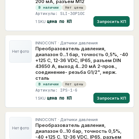
200 мА, разъем M12
Модули ввода/вывода
15
INNOVERT
В наличии
Нет цены
Артикулы: SLI-30P10C
409 карточек
Модули расширения для программируемых
1
реле
цена по КП
Запросить КП
1 SKU
INOMAX
Панели оператора
5
25 карточек
Преобразователи частоты
41
INVT
INNOCONT · Датчики давления
Преобразователь давления,
483 карточек
Нет фото
Приборы для индикации и управления
2
диапазон 0...1 бар, точность 0,5%, -40
задвижками
+125 С, 12-36 VDC, IP65, разъем DIN
KINCO
43650 A, выход 4...20 мА 2-пров.,
3 карточек
Программируемые логические контроллеры
11
соединение- резьба G1/2", нерж.
сталь
KIPPRIBOR
Программируемые реле
8
В наличии
Нет цены
767 карточек
Программируемые устройства
Артикулы: IPS-1-G
MEYERTEC
цена по КП
Запросить КП
1 SKU
Программное обеспечение, устройства
13
+
1379 карточек
связи
OWEN
+
Силовые и коммутационные устройства
7
INNOCONT · Датчики давления
326 карточек
Преобразователь давления,
+
Автоматизация и управление
185
Нет фото
диапазон 0...10 бар, точность 0,5%,
Optima Techno
-40 +125 С, 12-36 VDC, IP65, разъем
Optima Techno
+
КИП и измерение
448