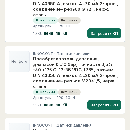
21 карточек
DIN 43650 A, выход 4...20 мА 2-пров.,
+
Датчики
3599
соединение- резьба G1/2", нерж.
PROMODEM
сталь
PROMODEM
138 карточек
+
Приводы, двигатели и движение
6828
В наличии
Нет цены
Артикулы: IPS-10-G
Schneider Electric
+
Силовая электроника и электропитание
188
цена по КП
Запросить КП
1 SKU
400 карточек
+
Низковольтная аппаратура
9291
Segnetics
+
Шкафы, щитовое оборудование и монтаж
806
13 карточек
INNOCONT · Датчики давления
Кабельная продукция
472
Преобразователь давления,
МЕГА-К
Нет фото
диапазон 0...10 бар, точность 0,5%,
+
Сигнализация, индикация и управление
1427
2171 карточек
-40 +125 С, 12-36 VDC, IP65, разъем
DIN 43650 A, выход 4...20 мА 2-пров.,
Сетевое и телекоммуникационное
34
РОСМА
+
соединение- резьба M20x1,5, нерж.
РОСМА
оборудование
96 карточек
сталь
+
Безопасность, видеонаблюдение и СКУД
В наличии
Нет цены
Физтех
Артикулы: IPS-10-M
Физтех
172 карточек
+
Освещение
цена по КП
Запросить КП
1 SKU
+
Процесс, пневматика и гидравлика
38
+
Энергетика и солнечные системы
INNOCONT · Датчики давления