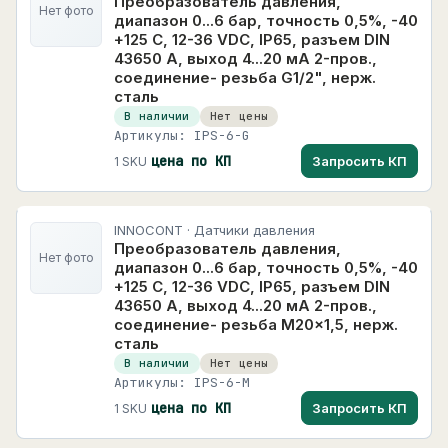
Преобразователь давления,
+
Аксессуары, ЗИП и расходные материалы
188
Нет фото
диапазон 0...6 бар, точность 0,5%, -40
+125 С, 12-36 VDC, IP65, разъем DIN
43650 A, выход 4...20 мА 2-пров.,
соединение- резьба G1/2", нерж.
сталь
В наличии
Нет цены
Артикулы: IPS-6-G
цена по КП
Запросить КП
1 SKU
INNOCONT · Датчики давления
Преобразователь давления,
Нет фото
диапазон 0...6 бар, точность 0,5%, -40
+125 С, 12-36 VDC, IP65, разъем DIN
43650 A, выход 4...20 мА 2-пров.,
соединение- резьба M20x1,5, нерж.
сталь
В наличии
Нет цены
Артикулы: IPS-6-M
цена по КП
Запросить КП
1 SKU