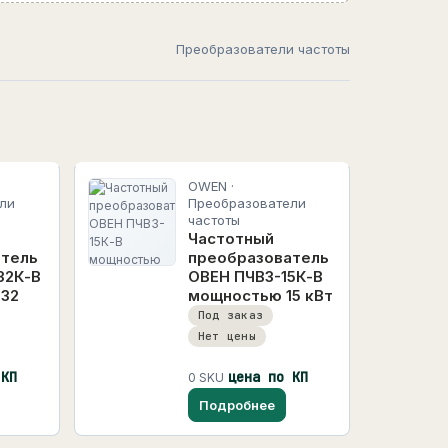
Преобразователи частоты
OWEN ·
ли
Преобразователи
частоты
Частотный
атель
преобразователь
32К-В
ОВЕН ПЧВ3-15К-В
132
мощностью 15 кВт
Под заказ
Нет цены
 КП
цена по КП
0 SKU
Подробнее