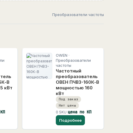
Преобразователи частоты
OWEN ·
ли
Преобразователи
частоты
Частотный
атель
преобразователь
5К-В
ОВЕН ПЧВ3-160К-В
5 кВт
мощностью 160
кВт
Под заказ
Нет цены
 КП
цена по КП
0 SKU
Подробнее