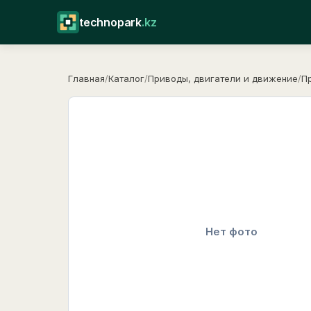
technopark
.kz
Главная
/
Каталог
/
Приводы, двигатели и движение
/
П
Нет фото