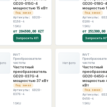
GD20-015G-4
GD20-018G-
мощностью 15 кВт
мощностью 1
Под заказ
Под заказ
Артикулы: GD20-
Артикулы: GD
015G-4
018G-4
1 SKU
1 SKU
от 204500,00 KZT
от 251300,00
Запросить КП
Запросить К
INVT ·
INVT ·
Преобразователи
Преобразовате
частоты
частоты
фото
Нет фото
Частотный
Частотный
преобразователь
преобразов
GD20-037G-4
GD20-045G-
мощностью 37 кВт
мощностью 
кВт
Под заказ
Артикулы: GD20-
Под заказ
037G-4
Артикулы: GD
045G-4
1 SKU
1 SKU