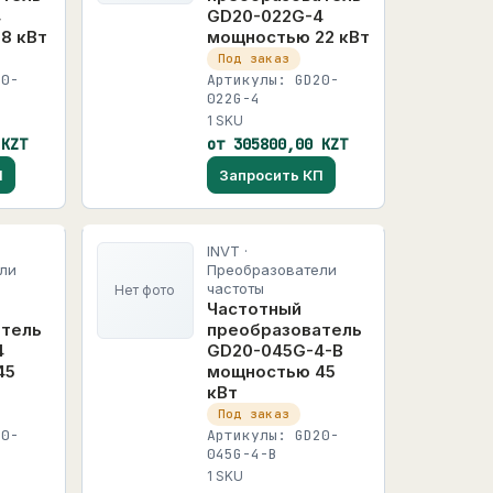
4
GD20-022G-4
8 кВт
мощностью 22 кВт
Под заказ
20-
Артикулы: GD20-
022G-4
1 SKU
 KZT
от 305800,00 KZT
П
Запросить КП
INVT ·
ли
Преобразователи
частоты
Нет фото
Частотный
атель
преобразователь
4
GD20-045G-4-B
45
мощностью 45
кВт
Под заказ
20-
Артикулы: GD20-
045G-4-B
1 SKU