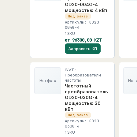
GD20-004G-4
мощностью 4 кВт
Под заказ
Артикулы: GD20-
004G-4
1 SKU
от 96300,00 KZT
Запросить КП
INVT ·
Преобразователи
частоты
Нет фото
Нет 
Частотный
преобразователь
GD20-030G-4
мощностью 30
кВт
Под заказ
Артикулы: GD20-
030G-4
1 SKU