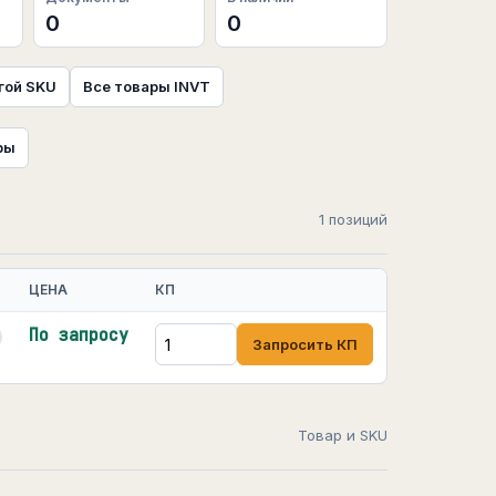
0
0
гой SKU
Все товары INVT
ры
1 позиций
ЦЕНА
КП
По запросу
Запросить КП
Товар и SKU