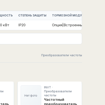
ЩНОСТЬ
СТЕПЕНЬ ЗАЩИТЫ
ТОРМОЗНОЙ МОДУЛЬ
УПРАВЛЕ
0 кВт
IP20
Опция|Встроенный
V/F|FVC
Преобразователи частоты
INVT ·
ли
Преобразователи
частоты
Нет фото
Частотный
атель
преобразователь