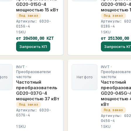
GD20-015G-4
GD20-018G-
мощностью 15 кВт
мощностью 1
Под заказ
Под заказ
Артикулы: GD20-
Артикулы: GD
015G-4
018G-4
1 SKU
1 SKU
от 204500,00 KZT
от 251300,00
Запросить КП
Запросить К
INVT ·
INVT ·
Преобразователи
Преобразовате
частоты
частоты
фото
Нет фото
Частотный
Частотный
преобразователь
преобразов
GD20-037G-4
GD20-045G-
мощностью 37 кВт
мощностью 
кВт
Под заказ
Артикулы: GD20-
Под заказ
037G-4
Артикулы: GD
045G-4
1 SKU
1 SKU