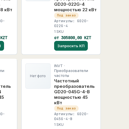
4
GD20-022G-4
8 кВт
мощностью 22 кВт
Под заказ
20-
Артикулы: GD20-
022G-4
1 SKU
 KZT
от 305800,00 KZT
П
Запросить КП
INVT ·
ли
Преобразователи
частоты
Нет фото
Частотный
атель
преобразователь
4
GD20-045G-4-B
45
мощностью 45
кВт
Под заказ
20-
Артикулы: GD20-
045G-4-B
1 SKU