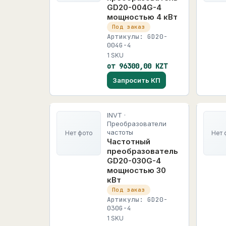
GD20-004G-4
мощностью 4 кВт
Под заказ
Артикулы: GD20-
004G-4
1 SKU
от 96300,00 KZT
Запросить КП
INVT ·
Преобразователи
частоты
Нет фото
Нет 
Частотный
преобразователь
GD20-030G-4
мощностью 30
кВт
Под заказ
Артикулы: GD20-
030G-4
1 SKU