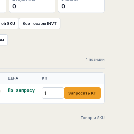
0
0
гой SKU
Все товары INVT
ры
1 позиций
ЦЕНА
КП
По запросу
Запросить КП
Товар и SKU