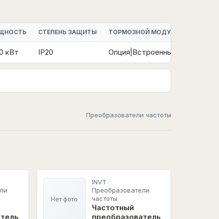
ЩНОСТЬ
СТЕПЕНЬ ЗАЩИТЫ
ТОРМОЗНОЙ МОДУЛЬ
УПРАВЛЕ
0 кВт
IP20
Опция|Встроенный
V/F|FVC
Преобразователи частоты
INVT ·
ли
Преобразователи
частоты
Нет фото
Частотный
атель
преобразователь