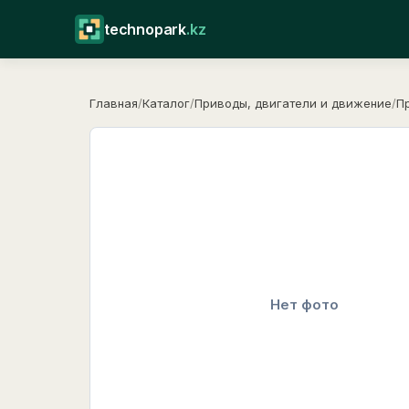
technopark
.kz
Главная
/
Каталог
/
Приводы, двигатели и движение
/
П
Нет фото