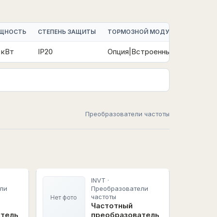
ЩНОСТЬ
СТЕПЕНЬ ЗАЩИТЫ
ТОРМОЗНОЙ МОДУЛЬ
УПРАВЛЕ
 кВт
IP20
Опция|Встроенный
V/F|FVC
Преобразователи частоты
INVT ·
ли
Преобразователи
частоты
Нет фото
Частотный
атель
преобразователь