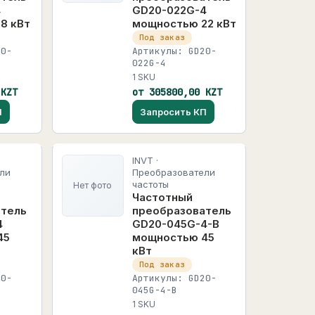
4
GD20-022G-4
8 кВт
мощностью 22 кВт
Под заказ
20-
Артикулы: GD20-
022G-4
1 SKU
 KZT
от 305800,00 KZT
П
Запросить КП
INVT ·
ли
Преобразователи
частоты
Нет фото
Частотный
атель
преобразователь
4
GD20-045G-4-B
45
мощностью 45
кВт
Под заказ
20-
Артикулы: GD20-
045G-4-B
1 SKU