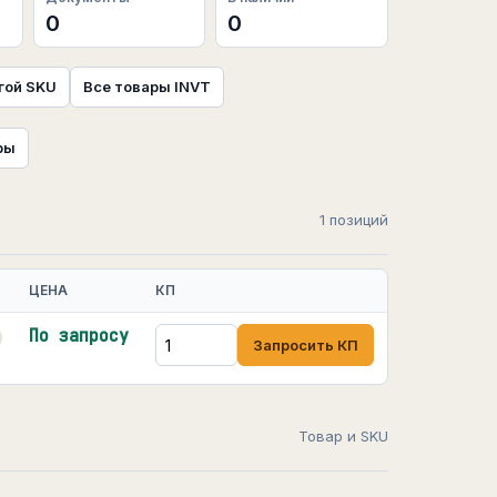
0
0
гой SKU
Все товары INVT
ры
1 позиций
ЦЕНА
КП
По запросу
Запросить КП
Товар и SKU