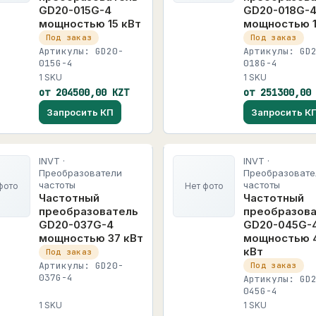
GD20-015G-4
GD20-018G-
мощностью 15 кВт
мощностью 1
Под заказ
Под заказ
Артикулы: GD20-
Артикулы: GD
015G-4
018G-4
1 SKU
1 SKU
от 204500,00 KZT
от 251300,00
Запросить КП
Запросить К
INVT ·
INVT ·
Преобразователи
Преобразовате
частоты
частоты
фото
Нет фото
Частотный
Частотный
преобразователь
преобразов
GD20-037G-4
GD20-045G-
мощностью 37 кВт
мощностью 
кВт
Под заказ
Артикулы: GD20-
Под заказ
037G-4
Артикулы: GD
045G-4
1 SKU
1 SKU