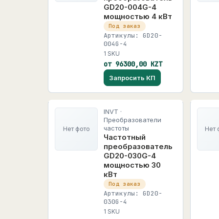
GD20-004G-4
мощностью 4 кВт
Под заказ
Артикулы: GD20-
004G-4
1 SKU
от 96300,00 KZT
Запросить КП
INVT ·
Преобразователи
частоты
Нет фото
Нет 
Частотный
преобразователь
GD20-030G-4
мощностью 30
кВт
Под заказ
Артикулы: GD20-
030G-4
1 SKU