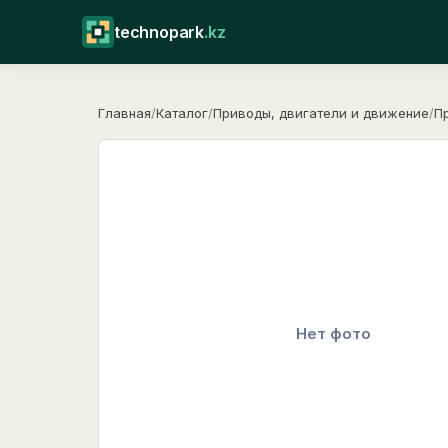
technopark
.kz
Главная
/
Каталог
/
Приводы, двигатели и движение
/
П
Нет фото