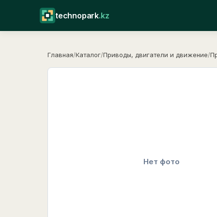
technopark
.kz
Главная
/
Каталог
/
Приводы, двигатели и движение
/
П
Нет фото