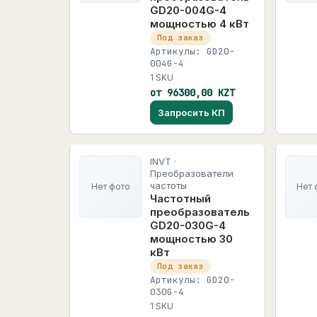
GD20-004G-4
мощностью 4 кВт
Под заказ
Артикулы: GD20-
004G-4
1 SKU
от 96300,00 KZT
Запросить КП
INVT ·
Преобразователи
частоты
Нет фото
Нет 
Частотный
преобразователь
GD20-030G-4
мощностью 30
кВт
Под заказ
Артикулы: GD20-
030G-4
1 SKU