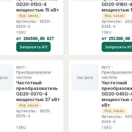
GD20-015G-4
GD20-018G-
мощностью 15 кВт
мощностью 1
Под заказ
Под заказ
Артикулы: GD20-
Артикулы: GD
015G-4
018G-4
1 SKU
1 SKU
от 204500,00 KZT
от 251300,00
Запросить КП
Запросить К
INVT ·
INVT ·
Преобразователи
Преобразовате
частоты
частоты
фото
Нет фото
Частотный
Частотный
преобразователь
преобразов
GD20-037G-4
GD20-045G-
мощностью 37 кВт
мощностью 
кВт
Под заказ
Артикулы: GD20-
Под заказ
037G-4
Артикулы: GD
045G-4
1 SKU
1 SKU