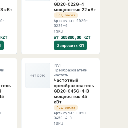
4
GD20-022G-4
8 кВт
мощностью 22 кВт
Под заказ
20-
Артикулы: GD20-
022G-4
1 SKU
 KZT
от 305800,00 KZT
П
Запросить КП
INVT ·
ли
Преобразователи
частоты
Нет фото
Частотный
атель
преобразователь
4
GD20-045G-4-B
45
мощностью 45
кВт
Под заказ
20-
Артикулы: GD20-
045G-4-B
1 SKU