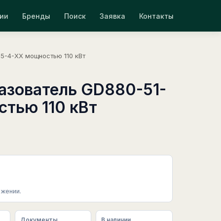
ии
Бренды
Поиск
Заявка
Контакты
5-4-XX мощностью 110 кВт
азователь GD880-51-
тью 110 кВт
жении.
Документы
В наличии