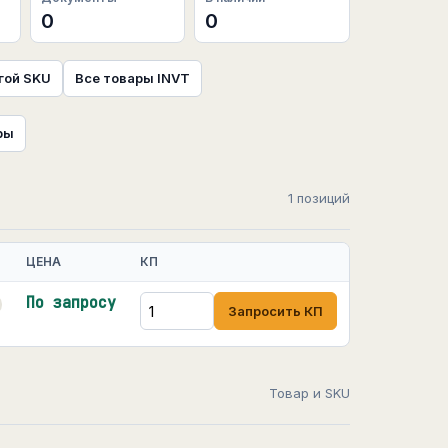
0
0
гой SKU
Все товары INVT
ры
1 позиций
ЦЕНА
КП
По запросу
Запросить КП
Товар и SKU