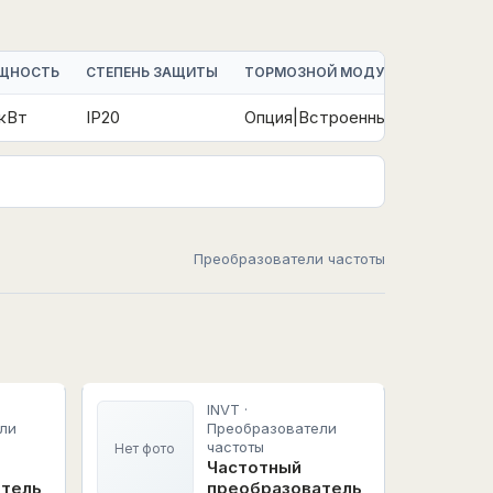
ЩНОСТЬ
СТЕПЕНЬ ЗАЩИТЫ
ТОРМОЗНОЙ МОДУЛЬ
УПРАВЛЕ
 кВт
IP20
Опция|Встроенный
V/F|FVC
Преобразователи частоты
INVT ·
ли
Преобразователи
частоты
Нет фото
Частотный
атель
преобразователь