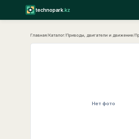
technopark
.kz
Главная
/
Каталог
/
Приводы, двигатели и движение
/
П
Нет фото