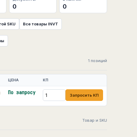
0
0
гой SKU
Все товары INVT
ры
1 позиций
ЦЕНА
КП
По запросу
Запросить КП
Товар и SKU