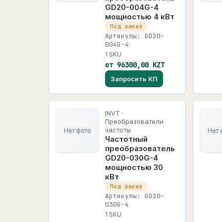
GD20-004G-4
мощностью 4 кВт
Под заказ
Артикулы: GD20-
004G-4
1 SKU
от 96300,00 KZT
Запросить КП
INVT ·
Преобразователи
частоты
Нет фото
Нет 
Частотный
преобразователь
GD20-030G-4
мощностью 30
кВт
Под заказ
Артикулы: GD20-
030G-4
1 SKU