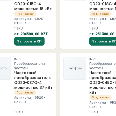
GD20-015G-4
GD20-018G-
мощностью 15 кВт
мощностью 1
Под заказ
Под заказ
Артикулы: GD20-
Артикулы: GD
015G-4
018G-4
1 SKU
1 SKU
от 204500,00 KZT
от 251300,00
Запросить КП
Запросить К
INVT ·
INVT ·
Преобразователи
Преобразовате
частоты
частоты
фото
Нет фото
Частотный
Частотный
преобразователь
преобразов
GD20-037G-4
GD20-045G-
мощностью 37 кВт
мощностью 
кВт
Под заказ
Артикулы: GD20-
Под заказ
037G-4
Артикулы: GD
045G-4
1 SKU
1 SKU