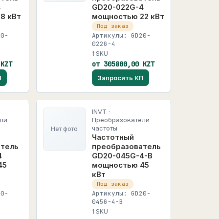
4
GD20-022G-4
8 кВт
мощностью 22 кВт
Под заказ
20-
Артикулы: GD20-
022G-4
1 SKU
 KZT
от 305800,00 KZT
П
Запросить КП
INVT ·
ли
Преобразователи
частоты
Нет фото
Частотный
атель
преобразователь
4
GD20-045G-4-B
45
мощностью 45
кВт
Под заказ
20-
Артикулы: GD20-
045G-4-B
1 SKU