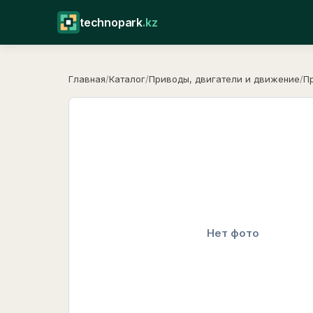
technopark
.kz
Главная
/
Каталог
/
Приводы, двигатели и движение
/
П
Нет фото