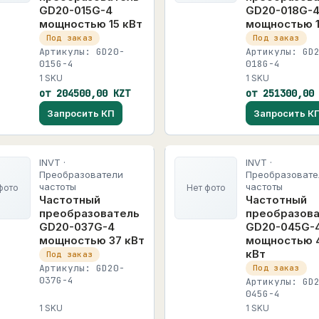
GD20-015G-4
GD20-018G-
мощностью 15 кВт
мощностью 1
Под заказ
Под заказ
Артикулы: GD20-
Артикулы: GD
015G-4
018G-4
1 SKU
1 SKU
от 204500,00 KZT
от 251300,00
Запросить КП
Запросить К
INVT ·
INVT ·
Преобразователи
Преобразовате
частоты
частоты
фото
Нет фото
Частотный
Частотный
преобразователь
преобразов
GD20-037G-4
GD20-045G-
мощностью 37 кВт
мощностью 
кВт
Под заказ
Артикулы: GD20-
Под заказ
037G-4
Артикулы: GD
045G-4
1 SKU
1 SKU