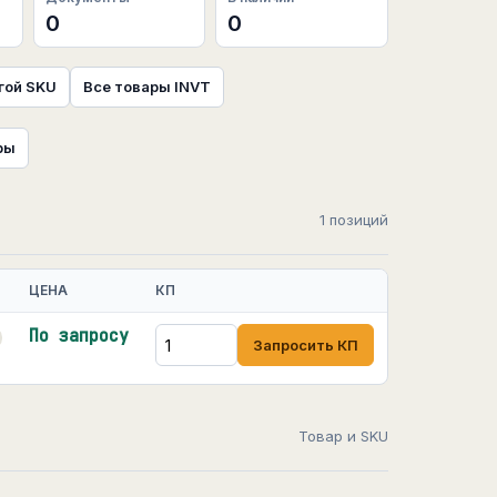
0
0
гой SKU
Все товары INVT
ры
1 позиций
ЦЕНА
КП
По запросу
Запросить КП
Товар и SKU