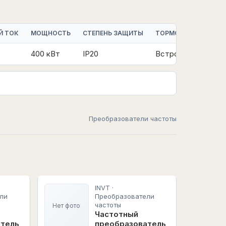
Й ТОК
МОЩНОСТЬ
СТЕПЕНЬ ЗАЩИТЫ
ТОРМОЗНОЙ МОДУЛ
400 кВт
IP20
Встроенный
Преобразователи частоты
INVT ·
ли
Преобразователи
частоты
Нет фото
Частотный
атель
преобразователь