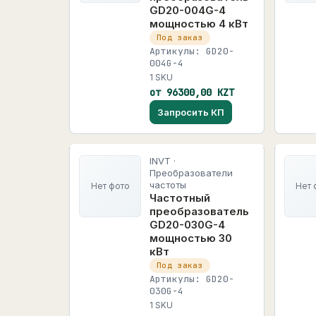
GD20-004G-4
мощностью 4 кВт
Под заказ
Артикулы: GD20-
004G-4
1 SKU
от 96300,00 KZT
Запросить КП
INVT ·
Преобразователи
частоты
Нет фото
Нет 
Частотный
преобразователь
GD20-030G-4
мощностью 30
кВт
Под заказ
Артикулы: GD20-
030G-4
1 SKU