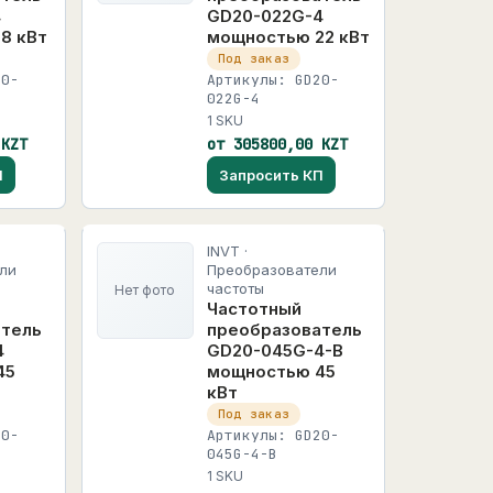
4
GD20-022G-4
8 кВт
мощностью 22 кВт
Под заказ
20-
Артикулы: GD20-
022G-4
1 SKU
 KZT
от 305800,00 KZT
П
Запросить КП
INVT ·
ли
Преобразователи
частоты
Нет фото
Частотный
атель
преобразователь
4
GD20-045G-4-B
45
мощностью 45
кВт
Под заказ
20-
Артикулы: GD20-
045G-4-B
1 SKU