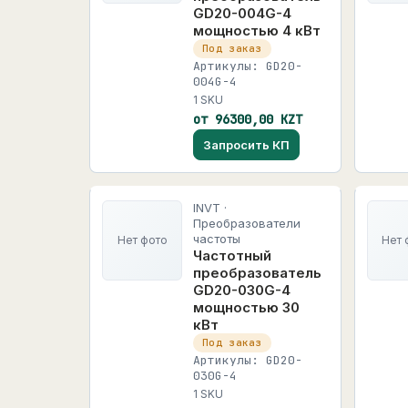
GD20-004G-4
мощностью 4 кВт
Под заказ
Артикулы: GD20-
004G-4
1 SKU
от 96300,00 KZT
Запросить КП
INVT ·
Преобразователи
частоты
Нет фото
Нет 
Частотный
преобразователь
GD20-030G-4
мощностью 30
кВт
Под заказ
Артикулы: GD20-
030G-4
1 SKU