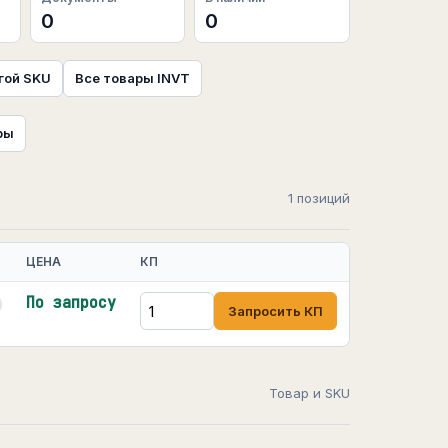
0
0
гой SKU
Все товары INVT
ры
1 позиций
ЦЕНА
КП
По запросу
Запросить КП
Товар и SKU