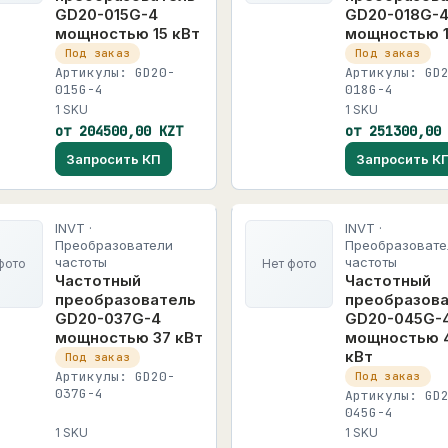
GD20-015G-4
GD20-018G-
мощностью 15 кВт
мощностью 1
Под заказ
Под заказ
Артикулы: GD20-
Артикулы: GD
015G-4
018G-4
1 SKU
1 SKU
от 204500,00 KZT
от 251300,00
Запросить КП
Запросить К
INVT ·
INVT ·
Преобразователи
Преобразовате
частоты
частоты
фото
Нет фото
Частотный
Частотный
преобразователь
преобразов
GD20-037G-4
GD20-045G-
мощностью 37 кВт
мощностью 
кВт
Под заказ
Артикулы: GD20-
Под заказ
037G-4
Артикулы: GD
045G-4
1 SKU
1 SKU