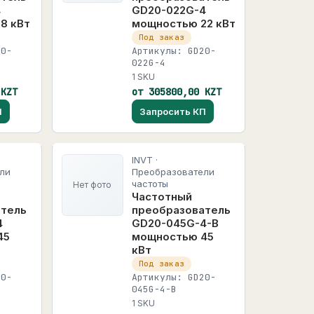
4
GD20-022G-4
8 кВт
мощностью 22 кВт
Под заказ
20-
Артикулы: GD20-
022G-4
1 SKU
 KZT
от 305800,00 KZT
П
Запросить КП
INVT ·
ли
Преобразователи
частоты
Нет фото
Частотный
атель
преобразователь
4
GD20-045G-4-B
45
мощностью 45
кВт
Под заказ
20-
Артикулы: GD20-
045G-4-B
1 SKU