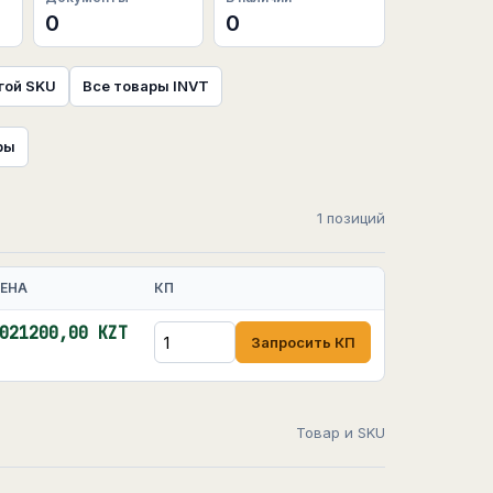
0
0
гой SKU
Все товары INVT
ры
1 позиций
ЕНА
КП
021200,00 KZT
Запросить КП
Товар и SKU