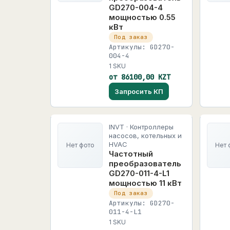
GD270-004-4
мощностью 0.55
кВт
Под заказ
Артикулы: GD270-
004-4
1 SKU
от 86100,00 KZT
Запросить КП
INVT · Контроллеры
насосов, котельных и
HVAC
Нет фото
Нет 
Частотный
преобразователь
GD270-011-4-L1
мощностью 11 кВт
Под заказ
Артикулы: GD270-
011-4-L1
1 SKU