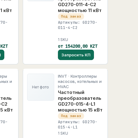
GD270-011-4-C2
1 кВт
мощностью 11 кВт
Под заказ
270-
Артикулы: GD270-
011-4-C2
1 SKU
 KZT
от 154200,00 KZT
П
Запросить КП
леры
INVT · Контроллеры
ьных и
насосов, котельных и
HVAC
Нет фото
Частотный
атель
преобразователь
-C2
GD270-015-4-L1
5 кВт
мощностью 15 кВт
Под заказ
270-
Артикулы: GD270-
015-4-L1
1 SKU