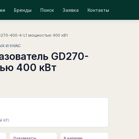
ии
Бренды
Поиск
Заявка
Контакты
270-400-4-L1 мощностью 400 кВт
ЫХ И HVAC
азователь GD270-
ью 400 кВт
й КП.
Документы
В наличии