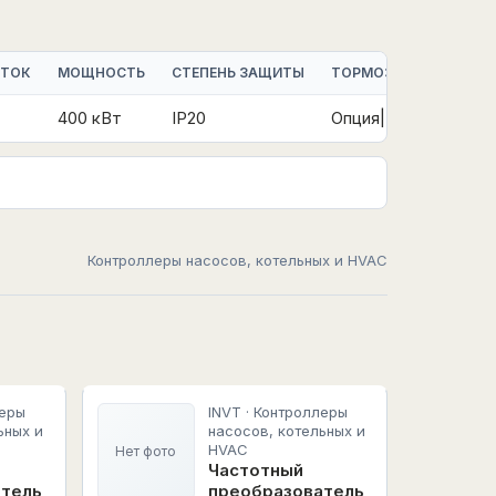
 ТОК
МОЩНОСТЬ
СТЕПЕНЬ ЗАЩИТЫ
ТОРМОЗНОЙ МОДУЛЬ
400 кВт
IP20
Опция|Встроенный
Контроллеры насосов, котельных и HVAC
леры
INVT · Контроллеры
ьных и
насосов, котельных и
HVAC
Нет фото
Частотный
атель
преобразователь