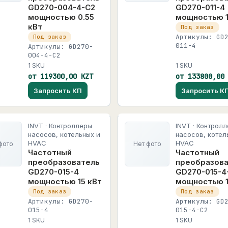
GD270-004-4-C2
GD270-011-4
мощностью 0.55
мощностью 1
кВт
Под заказ
Артикулы: GD
Под заказ
011-4
Артикулы: GD270-
004-4-C2
1 SKU
1 SKU
от 119300,00 KZT
от 133800,00
Запросить КП
Запросить К
INVT · Контроллеры
INVT · Контрол
насосов, котельных и
насосов, котел
HVAC
HVAC
фото
Нет фото
Частотный
Частотный
преобразователь
преобразов
GD270-015-4
GD270-015-4
мощностью 15 кВт
мощностью 1
Под заказ
Под заказ
Артикулы: GD270-
Артикулы: GD
015-4
015-4-C2
1 SKU
1 SKU