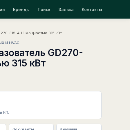
ии
Бренды
Поиск
Заявка
Контакты
270-315-4-L1 мощностью 315 кВт
ЫХ И HVAC
азователь GD270-
ю 315 кВт
й КП.
Документы
В наличии