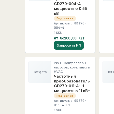
GD270-004-4
мощностью 0.55
кВт
Под заказ
Артикулы: GD270-
004-4
1 SKU
от 86100,00 KZT
Запросить КП
INVT · Контроллеры
насосов, котельных и
HVAC
Нет фото
Нет 
Частотный
преобразователь
GD270-011-4-L1
мощностью 11 кВт
Под заказ
Артикулы: GD270-
011-4-L1
1 SKU