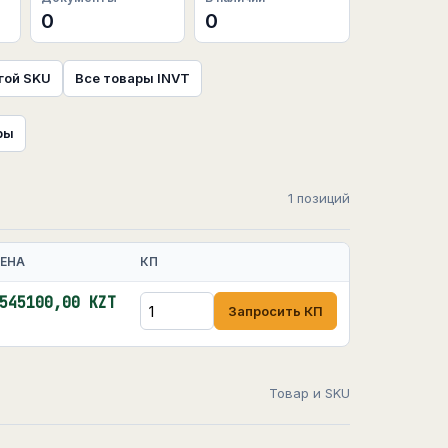
0
0
гой SKU
Все товары INVT
ры
1 позиций
ЕНА
КП
545100,00 KZT
Запросить КП
Товар и SKU