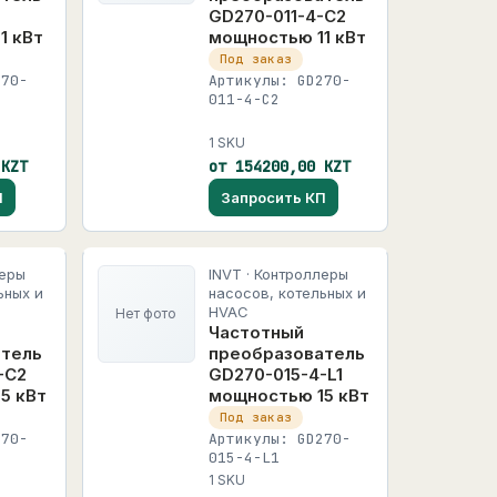
GD270-011-4-C2
1 кВт
мощностью 11 кВт
Под заказ
270-
Артикулы: GD270-
011-4-C2
1 SKU
 KZT
от 154200,00 KZT
П
Запросить КП
леры
INVT · Контроллеры
ьных и
насосов, котельных и
HVAC
Нет фото
Частотный
атель
преобразователь
-C2
GD270-015-4-L1
5 кВт
мощностью 15 кВт
Под заказ
270-
Артикулы: GD270-
015-4-L1
1 SKU