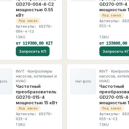
GD270-004-4-C2
GD270-011-4
мощностью 0.55
мощностью 1
кВт
Под заказ
Артикулы: GD
Под заказ
011-4
Артикулы: GD270-
004-4-C2
1 SKU
1 SKU
от 119300,00 KZT
от 133800,00
Запросить КП
Запросить К
INVT · Контроллеры
INVT · Контрол
насосов, котельных и
насосов, котел
HVAC
HVAC
фото
Нет фото
Частотный
Частотный
преобразователь
преобразов
GD270-015-4
GD270-015-4
мощностью 15 кВт
мощностью 1
Под заказ
Под заказ
Артикулы: GD270-
Артикулы: GD
015-4
015-4-C2
1 SKU
1 SKU