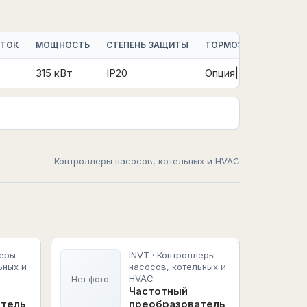
 ТОК
МОЩНОСТЬ
СТЕПЕНЬ ЗАЩИТЫ
ТОРМОЗНОЙ МОДУЛЬ
315 кВт
IP20
Опция|Встроенный
Контроллеры насосов, котельных и HVAC
леры
INVT · Контроллеры
ьных и
насосов, котельных и
HVAC
Нет фото
Частотный
атель
преобразователь