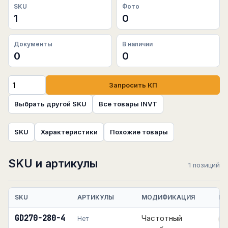
SKU
Фото
1
0
Документы
В наличии
0
0
Запросить КП
Выбрать другой SKU
Все товары INVT
SKU
Характеристики
Похожие товары
SKU и артикулы
1 позиций
SKU
АРТИКУЛЫ
МОДИФИКАЦИЯ
НА
GD270-280-4
Частотный
Нет
П