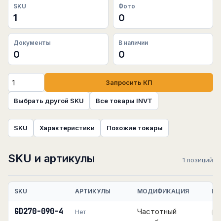
SKU
Фото
1
0
Документы
В наличии
0
0
Запросить КП
Выбрать другой SKU
Все товары INVT
SKU
Характеристики
Похожие товары
SKU и артикулы
1 позиций
SKU
АРТИКУЛЫ
МОДИФИКАЦИЯ
НА
GD270-090-4
Частотный
Нет
П