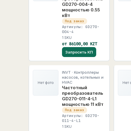
GD270-004-4
мощностью 0.55
кВт
Под заказ
Артикулы: GD270-
004-4
1 SKU
от 86100,00 KZT
Запросить КП
INVT · Контроллеры
насосов, котельных и
HVAC
Нет фото
Нет 
Частотный
преобразователь
GD270-011-4-L1
мощностью 11 кВт
Под заказ
Артикулы: GD270-
011-4-L1
1 SKU