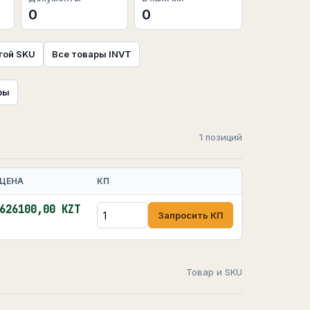
0
0
гой SKU
Все товары INVT
ры
1 позиций
ЦЕНА
КП
626100,00 KZT
Запросить КП
Товар и SKU