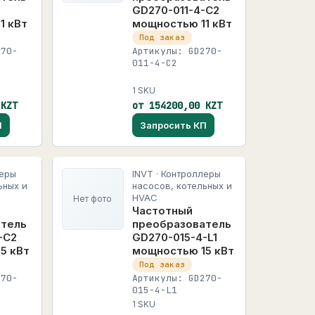
GD270-011-4-C2
1 кВт
мощностью 11 кВт
Под заказ
270-
Артикулы: GD270-
011-4-C2
1 SKU
 KZT
от 154200,00 KZT
П
Запросить КП
леры
INVT · Контроллеры
ьных и
насосов, котельных и
HVAC
Нет фото
Частотный
атель
преобразователь
-C2
GD270-015-4-L1
5 кВт
мощностью 15 кВт
Под заказ
270-
Артикулы: GD270-
015-4-L1
1 SKU