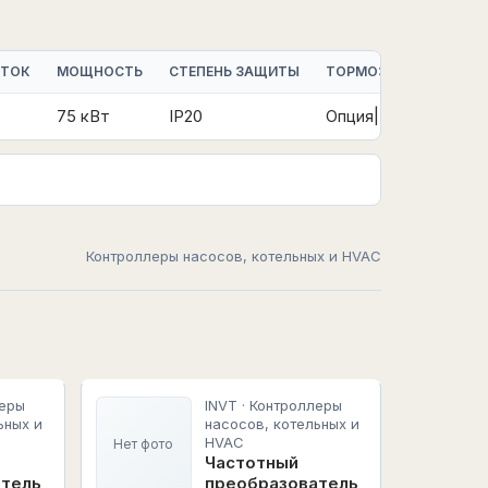
 ТОК
МОЩНОСТЬ
СТЕПЕНЬ ЗАЩИТЫ
ТОРМОЗНОЙ МОДУЛЬ
75 кВт
IP20
Опция|Встроенный
Контроллеры насосов, котельных и HVAC
леры
INVT · Контроллеры
ьных и
насосов, котельных и
HVAC
Нет фото
Частотный
атель
преобразователь