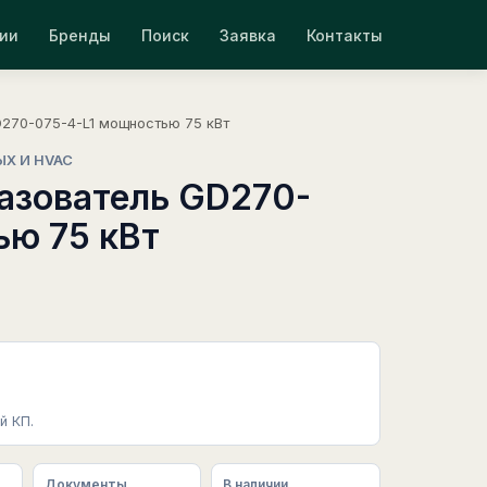
ии
Бренды
Поиск
Заявка
Контакты
270-075-4-L1 мощностью 75 кВт
ЫХ И HVAC
азователь GD270-
ью 75 кВт
й КП.
Документы
В наличии