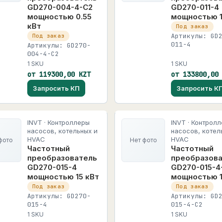
GD270-004-4-C2
GD270-011-4
мощностью 0.55
мощностью 1
кВт
Под заказ
Артикулы: GD
Под заказ
011-4
Артикулы: GD270-
004-4-C2
1 SKU
1 SKU
от 119300,00 KZT
от 133800,00
Запросить КП
Запросить К
INVT · Контроллеры
INVT · Контрол
насосов, котельных и
насосов, котел
HVAC
HVAC
фото
Нет фото
Частотный
Частотный
преобразователь
преобразов
GD270-015-4
GD270-015-4
мощностью 15 кВт
мощностью 1
Под заказ
Под заказ
Артикулы: GD270-
Артикулы: GD
015-4
015-4-C2
1 SKU
1 SKU