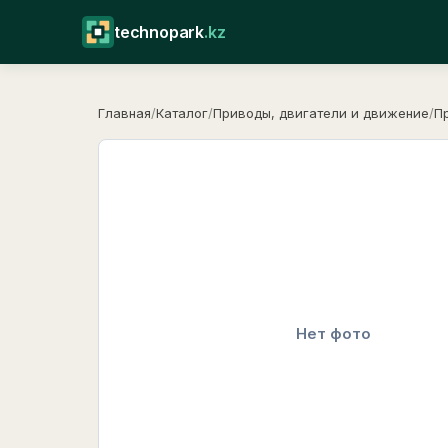
technopark
.kz
Главная
/
Каталог
/
Приводы, двигатели и движение
/
П
Нет фото