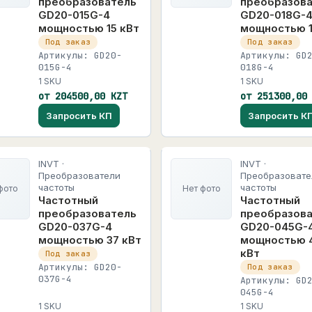
преобразователь
преобразов
GD20-015G-4
GD20-018G-
мощностью 15 кВт
мощностью 1
Под заказ
Под заказ
Артикулы: GD20-
Артикулы: GD
015G-4
018G-4
1 SKU
1 SKU
от 204500,00 KZT
от 251300,00
Запросить КП
Запросить К
INVT ·
INVT ·
Преобразователи
Преобразовате
частоты
частоты
фото
Нет фото
Частотный
Частотный
преобразователь
преобразов
GD20-037G-4
GD20-045G-
мощностью 37 кВт
мощностью 
кВт
Под заказ
Артикулы: GD20-
Под заказ
037G-4
Артикулы: GD
045G-4
1 SKU
1 SKU