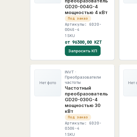
преобразователь
GD20-004G-4
мощностью 4 кВт
Под заказ
Артикулы: GD20-
004G-4
1 SKU
от 96300,00 KZT
Запросить КП
INVT ·
Преобразователи
частоты
Нет фото
Нет 
Частотный
преобразователь
GD20-030G-4
мощностью 30
кВт
Под заказ
Артикулы: GD20-
030G-4
1 SKU