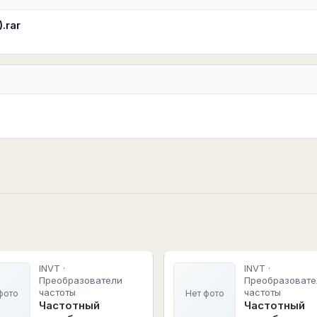
.rar
INVT ·
INVT ·
Преобразователи
Преобразовате
частоты
частоты
фото
Нет фото
Частотный
Частотный