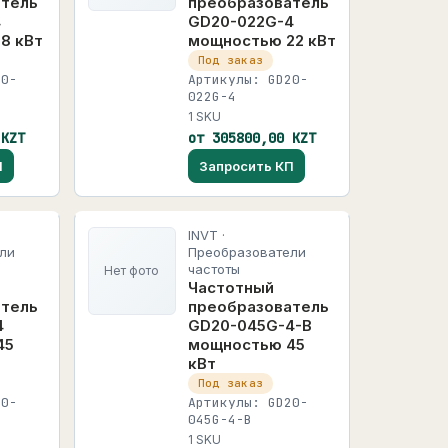
атель
преобразователь
4
GD20-022G-4
8 кВт
мощностью 22 кВт
Под заказ
20-
Артикулы: GD20-
022G-4
1 SKU
 KZT
от 305800,00 KZT
П
Запросить КП
INVT ·
ли
Преобразователи
частоты
Нет фото
Частотный
атель
преобразователь
4
GD20-045G-4-B
45
мощностью 45
кВт
Под заказ
20-
Артикулы: GD20-
045G-4-B
1 SKU