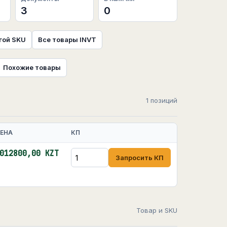
3
0
гой SKU
Все товары INVT
Похожие товары
1 позиций
ЕНА
КП
012800,00 KZT
Запросить КП
Товар и SKU