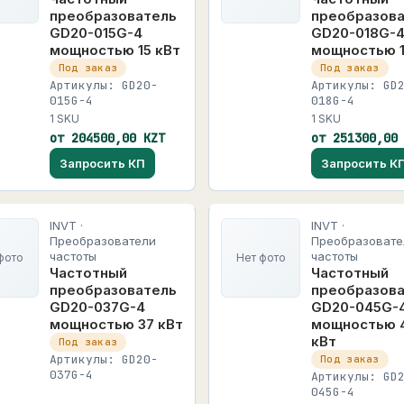
преобразователь
преобразов
GD20-015G-4
GD20-018G-
мощностью 15 кВт
мощностью 1
Под заказ
Под заказ
Артикулы: GD20-
Артикулы: GD
015G-4
018G-4
1 SKU
1 SKU
от 204500,00 KZT
от 251300,00
Запросить КП
Запросить К
INVT ·
INVT ·
Преобразователи
Преобразовате
частоты
частоты
фото
Нет фото
Частотный
Частотный
преобразователь
преобразов
GD20-037G-4
GD20-045G-
мощностью 37 кВт
мощностью 
кВт
Под заказ
Артикулы: GD20-
Под заказ
037G-4
Артикулы: GD
045G-4