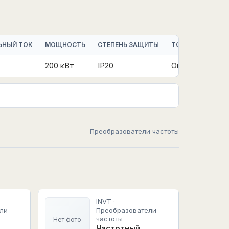
ЬНЫЙ ТОК
МОЩНОСТЬ
СТЕПЕНЬ ЗАЩИТЫ
ТОРМОЗНОЙ МО
200 кВт
IP20
Опция|Встроен
Преобразователи частоты
INVT ·
ли
Преобразователи
частоты
Нет фото
Частотный