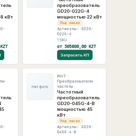
атель
преобразователь
4
GD20-022G-4
8 кВт
мощностью 22 кВт
Под заказ
20-
Артикулы: GD20-
022G-4
1 SKU
 KZT
от 305800,00 KZT
П
Запросить КП
INVT ·
ли
Преобразователи
частоты
Нет фото
Частотный
атель
преобразователь
4
GD20-045G-4-B
45
мощностью 45
кВт
Под заказ
20-
Артикулы: GD20-
045G-4-B