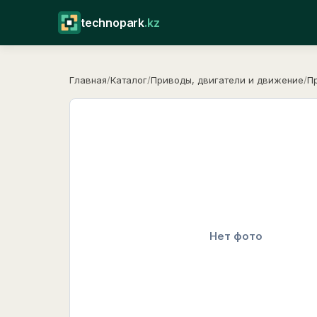
technopark
.kz
Главная
/
Каталог
/
Приводы, двигатели и движение
/
П
Нет фото