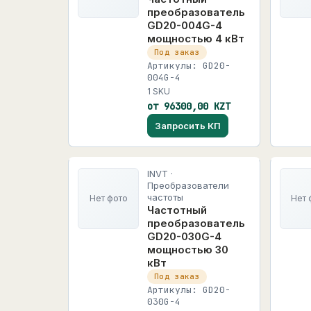
преобразователь
GD20-004G-4
мощностью 4 кВт
Под заказ
Артикулы: GD20-
004G-4
1 SKU
от 96300,00 KZT
Запросить КП
INVT ·
Преобразователи
частоты
Нет фото
Нет 
Частотный
преобразователь
GD20-030G-4
мощностью 30
кВт
Под заказ
Артикулы: GD20-
030G-4