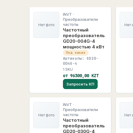
INVT ·
Преобразователи
частоты
Нет фото
Нет 
Частотный
преобразователь
GD20-004G-4
мощностью 4 кВт
Под заказ
Артикулы: GD20-
004G-4
1 SKU
от 96300,00 KZT
Запросить КП
INVT ·
Преобразователи
частоты
Нет фото
Нет 
Частотный
преобразователь
GD20-030G-4