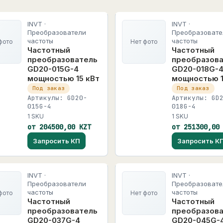
INVT ·
INVT ·
Преобразователи
Преобразовате
частоты
частоты
фото
Нет фото
Частотный
Частотный
преобразователь
преобразов
GD20-015G-4
GD20-018G-
мощностью 15 кВт
мощностью 1
Под заказ
Под заказ
Артикулы: GD20-
Артикулы: GD
015G-4
018G-4
1 SKU
1 SKU
от 204500,00 KZT
от 251300,00
Запросить КП
Запросить К
INVT ·
INVT ·
Преобразователи
Преобразовате
частоты
частоты
фото
Нет фото
Частотный
Частотный
преобразователь
преобразов
GD20-037G-4
GD20-045G-