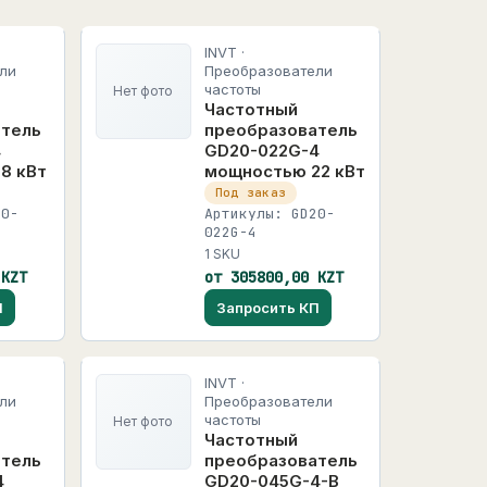
INVT ·
ли
Преобразователи
частоты
Нет фото
Частотный
атель
преобразователь
4
GD20-022G-4
8 кВт
мощностью 22 кВт
Под заказ
20-
Артикулы: GD20-
022G-4
1 SKU
 KZT
от 305800,00 KZT
П
Запросить КП
INVT ·
ли
Преобразователи
частоты
Нет фото
Частотный
атель
преобразователь
4
GD20-045G-4-B