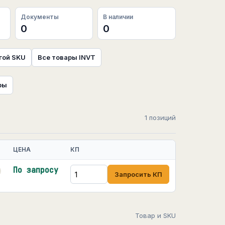
Документы
В наличии
0
0
гой SKU
Все товары INVT
ры
1 позиций
ЦЕНА
КП
По запросу
Запросить КП
Товар и SKU