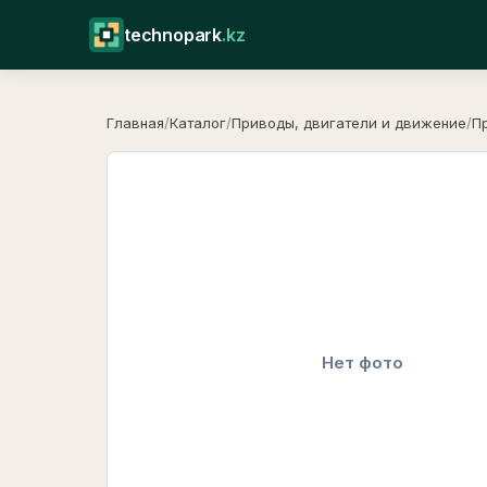
technopark
.kz
Главная
/
Каталог
/
Приводы, двигатели и движение
/
П
Нет фото