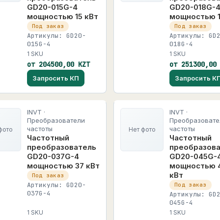
GD20-015G-4
GD20-018G-
мощностью 15 кВт
мощностью 1
Под заказ
Под заказ
Артикулы: GD20-
Артикулы: GD
015G-4
018G-4
1 SKU
1 SKU
от 204500,00 KZT
от 251300,00
Запросить КП
Запросить К
INVT ·
INVT ·
Преобразователи
Преобразовате
частоты
частоты
фото
Нет фото
Частотный
Частотный
преобразователь
преобразов
GD20-037G-4
GD20-045G-
мощностью 37 кВт
мощностью 
кВт
Под заказ
Артикулы: GD20-
Под заказ
037G-4
Артикулы: GD
045G-4
1 SKU
1 SKU