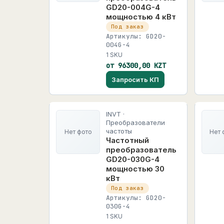
GD20-004G-4
мощностью 4 кВт
Под заказ
Артикулы: GD20-
004G-4
1 SKU
от 96300,00 KZT
Запросить КП
INVT ·
Преобразователи
частоты
Нет фото
Нет 
Частотный
преобразователь
GD20-030G-4
мощностью 30
кВт
Под заказ
Артикулы: GD20-
030G-4
1 SKU