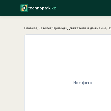
technopark
.kz
Главная
/
Каталог
/
Приводы, двигатели и движение
/
П
Нет фото