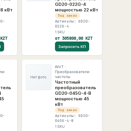
4
GD20-022G-4
8 кВт
мощностью 22 кВт
Под заказ
20-
Артикулы: GD20-
022G-4
1 SKU
 KZT
от 305800,00 KZT
П
Запросить КП
INVT ·
ли
Преобразователи
частоты
Нет фото
Частотный
атель
преобразователь
4
GD20-045G-4-B
45
мощностью 45
кВт
Под заказ
20-
Артикулы: GD20-
045G-4-B
1 SKU