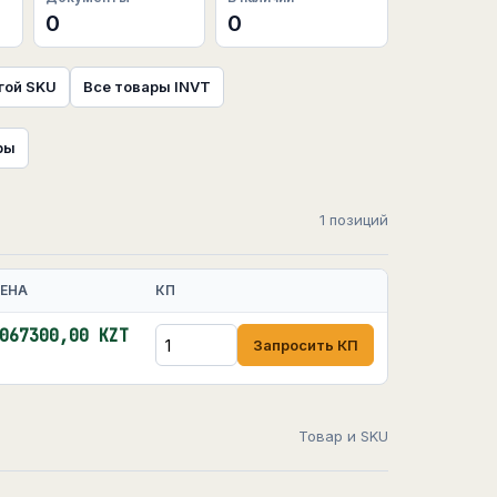
0
0
гой SKU
Все товары INVT
ры
1 позиций
ЕНА
КП
067300,00 KZT
Запросить КП
Товар и SKU