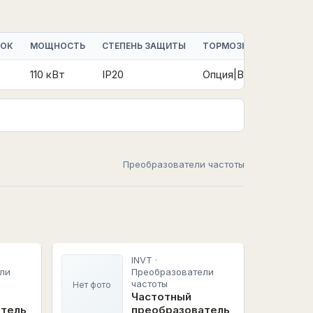
ТОК
МОЩНОСТЬ
СТЕПЕНЬ ЗАЩИТЫ
ТОРМОЗНОЙ МОДУЛЬ
110 кВт
IP20
Опция|Встроенный
Преобразователи частоты
INVT ·
ли
Преобразователи
частоты
Нет фото
Частотный
атель
преобразователь