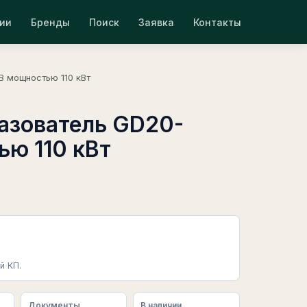
ии
Бренды
Поиск
Заявка
Контакты
B мощностью 110 кВт
азователь GD20-
ью 110 кВт
й КП.
Документы
В наличии