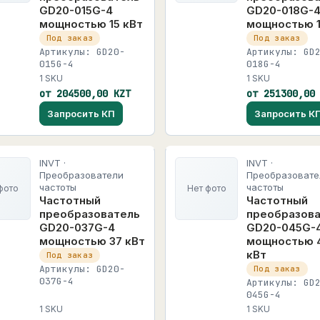
GD20-015G-4
GD20-018G-
мощностью 15 кВт
мощностью 1
Под заказ
Под заказ
Артикулы: GD20-
Артикулы: GD
015G-4
018G-4
1 SKU
1 SKU
от 204500,00 KZT
от 251300,00
Запросить КП
Запросить К
INVT ·
INVT ·
Преобразователи
Преобразовате
частоты
частоты
фото
Нет фото
Частотный
Частотный
преобразователь
преобразов
GD20-037G-4
GD20-045G-
мощностью 37 кВт
мощностью 
кВт
Под заказ
Артикулы: GD20-
Под заказ
037G-4
Артикулы: GD
045G-4
1 SKU
1 SKU