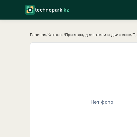
technopark
.kz
Главная
/
Каталог
/
Приводы, двигатели и движение
/
П
Нет фото