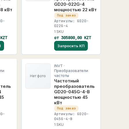
4
GD20-022G-4
8 кВт
мощностью 22 кВт
Под заказ
20-
Артикулы: GD20-
022G-4
1 SKU
 KZT
от 305800,00 KZT
П
Запросить КП
INVT ·
ли
Преобразователи
частоты
Нет фото
Частотный
атель
преобразователь
4
GD20-045G-4-B
45
мощностью 45
кВт
Под заказ
20-
Артикулы: GD20-
045G-4-B
1 SKU