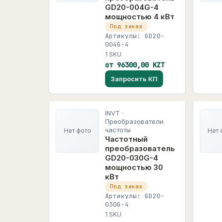
GD20-004G-4
мощностью 4 кВт
Под заказ
Артикулы: GD20-
004G-4
1 SKU
от 96300,00 KZT
Запросить КП
INVT ·
Преобразователи
частоты
Нет фото
Нет 
Частотный
преобразователь
GD20-030G-4
мощностью 30
кВт
Под заказ
Артикулы: GD20-
030G-4
1 SKU