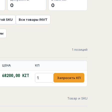
0
0
гой SKU
Все товары INVT
ры
1 позиций
ЦЕНА
КП
68200,00 KZT
Запросить КП
Товар и SKU