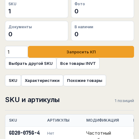
SKU
Фото
1
0
Документы
В наличии
0
0
Запросить КП
Выбрать другой SKU
Все товары INVT
SKU
Характеристики
Похожие товары
SKU и артикулы
1 позиций
SKU
АРТИКУЛЫ
МОДИФИКАЦИЯ
НА
GD20-075G-4
Частотный
Нет
П