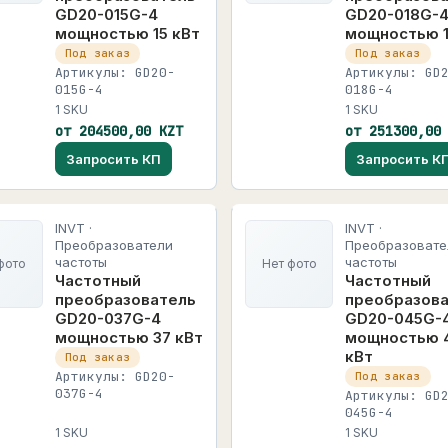
GD20-015G-4
GD20-018G-
мощностью 15 кВт
мощностью 1
Под заказ
Под заказ
Артикулы: GD20-
Артикулы: GD
015G-4
018G-4
1 SKU
1 SKU
от 204500,00 KZT
от 251300,00
Запросить КП
Запросить К
INVT ·
INVT ·
Преобразователи
Преобразовате
частоты
частоты
фото
Нет фото
Частотный
Частотный
преобразователь
преобразов
GD20-037G-4
GD20-045G-
мощностью 37 кВт
мощностью 
кВт
Под заказ
Артикулы: GD20-
Под заказ
037G-4
Артикулы: GD
045G-4
1 SKU
1 SKU