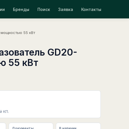
ии
Бренды
Поиск
Заявка
Контакты
 мощностью 55 кВт
азователь GD20-
ю 55 кВт
й КП.
Документы
В наличии