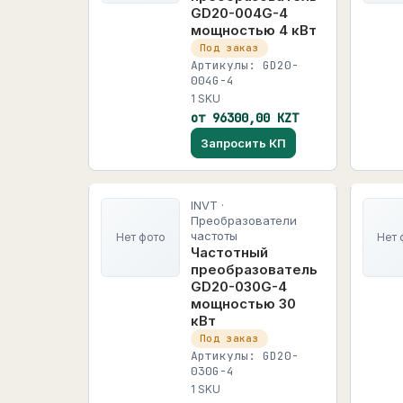
GD20-004G-4
мощностью 4 кВт
Под заказ
Артикулы: GD20-
004G-4
1 SKU
от 96300,00 KZT
Запросить КП
INVT ·
Преобразователи
частоты
Нет фото
Нет 
Частотный
преобразователь
GD20-030G-4
мощностью 30
кВт
Под заказ
Артикулы: GD20-
030G-4
1 SKU