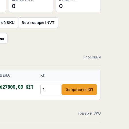
0
0
гой SKU
Все товары INVT
ры
1 позиций
ЦЕНА
КП
627800,00 KZT
Запросить КП
Товар и SKU