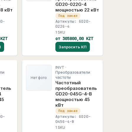
4
GD20-022G-4
8 кВт
мощностью 22 кВт
Под заказ
20-
Артикулы: GD20-
022G-4
1 SKU
 KZT
от 305800,00 KZT
П
Запросить КП
INVT ·
ли
Преобразователи
частоты
Нет фото
Частотный
атель
преобразователь
4
GD20-045G-4-B
45
мощностью 45
кВт
Под заказ
20-
Артикулы: GD20-
045G-4-B
1 SKU