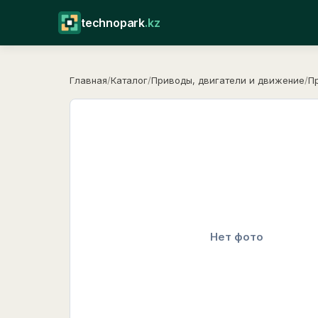
technopark
.kz
Главная
/
Каталог
/
Приводы, двигатели и движение
/
П
Нет фото